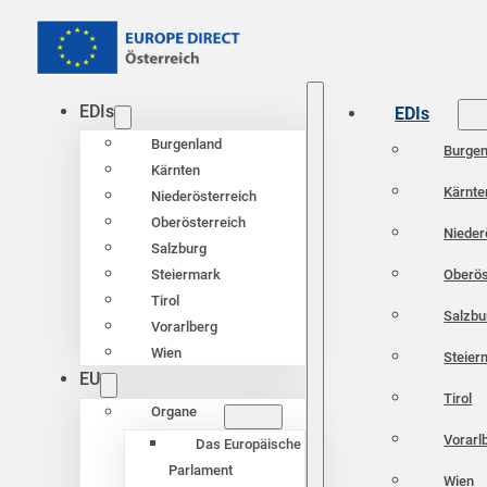
EDIs
EDIs
Burgenland
Burgen
Kärnten
Kärnte
Niederösterreich
Oberösterreich
Nieder
Salzburg
Oberös
Steiermark
Tirol
Salzbu
Vorarlberg
Wien
Steier
EU
Tirol
Organe
Vorarl
Das Europäische
Parlament
Wien