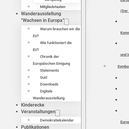
Mitgliedstaaten
(Der 
Wanderausstellung
“Wachsen in Europa”
Warum brauchen wir die
Komm
EU?
Wie funktioniert die
EU?
und I
Chronik der
Europäischen Einigung
Symbo
Statements
Quiz
Downloads
Digitale
Wanderausstellung
Kinderecke
Veranstaltungen
Demokratiekalendar
Euro
Publikationen