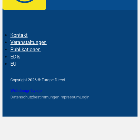
Kontakt
Veranstaltungen
Publikationen
EDIs
EU
Follow us on Facebook
Follow us on Instagram
Follow us on YouTube
Copyright 2026 © Europe Direct
Webdesign by qlp
Datenschutzbestimmungen
Impressum
Login