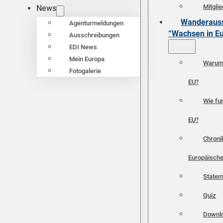
Mitgli
News
Wanderauss
Agenturmeldungen
“Wachsen in E
Ausschreibungen
EDI News
Mein Europa
Warum 
Fotogalerie
EU?
Wie fun
EU?
Chroni
Europäische
Statem
Quiz
Downl