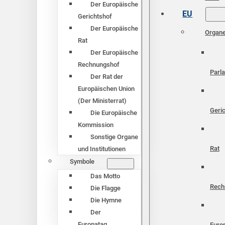
Der Europäische
EU
Gerichtshof
Der Europäische
Organ
Rat
Der Europäische
Rechnungshof
Parl
Der Rat der
Europäischen Union
(Der Ministerrat)
Geri
Die Europäische
Kommission
Sonstige Organe
Rat
und Institutionen
Symbole
Das Motto
Rech
Die Flagge
Die Hymne
Der
Europatag
Euro