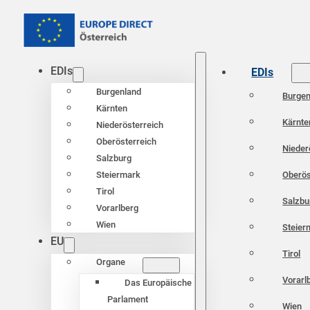
EDIs
EDIs
Burgenland
Burgen
Kärnten
Kärnte
Niederösterreich
Oberösterreich
Nieder
Salzburg
Oberös
Steiermark
Tirol
Salzbu
Vorarlberg
Wien
Steier
EU
Tirol
Organe
Vorarl
Das Europäische
Parlament
Wien