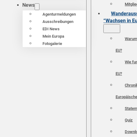
Mitgli
News
Wanderauss
Agenturmeldungen
“Wachsen in E
Ausschreibungen
EDI News
Mein Europa
Warum 
Fotogalerie
EU?
Wie fun
EU?
Chroni
Europäische
Statem
Quiz
Downl