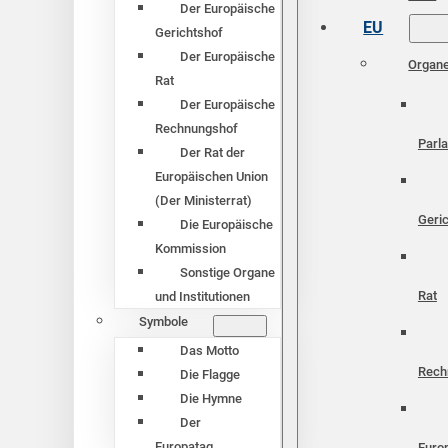
Der Europäische
EU
Gerichtshof
Der Europäische
Organ
Rat
Der Europäische
Rechnungshof
Parl
Der Rat der
Europäischen Union
(Der Ministerrat)
Geri
Die Europäische
Kommission
Sonstige Organe
Rat
und Institutionen
Symbole
Das Motto
Rech
Die Flagge
Die Hymne
Der
Europatag
Euro