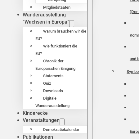
Mitgliedstaaten
(Der 
Wanderausstellung
“Wachsen in Europa”
Warum brauchen wir die
Komm
EU?
Wie funktioniert die
EU?
und I
Chronik der
Europäischen Einigung
Symbo
Statements
Quiz
Downloads
Digitale
Wanderausstellung
Kinderecke
Veranstaltungen
Demokratiekalendar
Euro
Publikationen