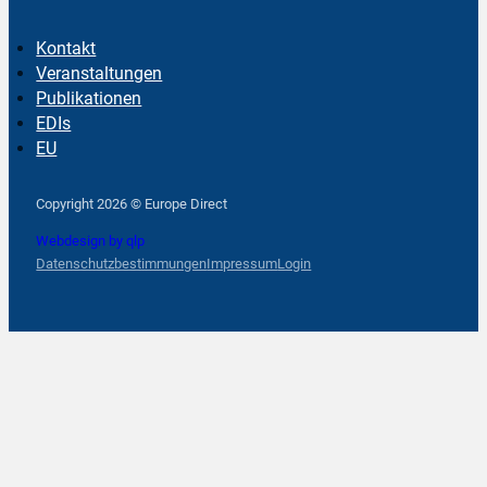
Kontakt
Veranstaltungen
Publikationen
EDIs
EU
Follow us on Facebook
Follow us on Instagram
Follow us on YouTube
Copyright 2026 © Europe Direct
Webdesign by qlp
Datenschutzbestimmungen
Impressum
Login