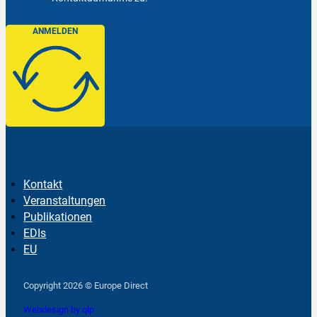
ANMELDEN
Kontakt
Veranstaltungen
Publikationen
EDIs
EU
Follow us on Facebook
Follow us on Instagram
Follow us on YouTube
Copyright 2026 © Europe Direct
Webdesign by qlp