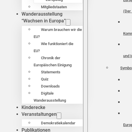
Mitgliedstaaten
(Der 
Wanderausstellung
“Wachsen in Europa”
Warum brauchen wir die
Komm
EU?
Wie funktioniert die
EU?
und I
Chronik der
Europäischen Einigung
Symbo
Statements
Quiz
Downloads
Digitale
Wanderausstellung
Kinderecke
Veranstaltungen
Demokratiekalendar
Euro
Publikationen