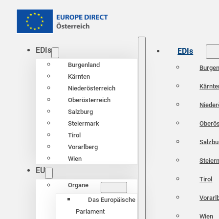
EDIs
EDIs
Burgenland
Burgen
Kärnten
Kärnte
Niederösterreich
Oberösterreich
Nieder
Salzburg
Oberös
Steiermark
Tirol
Salzbu
Vorarlberg
Wien
Steier
EU
Tirol
Organe
Vorarl
Das Europäische
Parlament
Wien