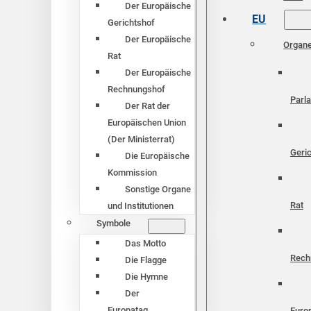
Der Europäische
EU
Gerichtshof
Der Europäische
Organ
Rat
Der Europäische
Rechnungshof
Parl
Der Rat der
Europäischen Union
(Der Ministerrat)
Geri
Die Europäische
Kommission
Sonstige Organe
Rat
und Institutionen
Symbole
Das Motto
Rech
Die Flagge
Die Hymne
Der
Europatag
Euro