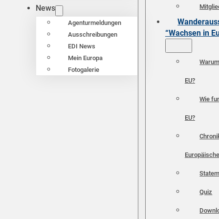
Mitgli
News
Wanderauss
Agenturmeldungen
“Wachsen in E
Ausschreibungen
EDI News
Mein Europa
Warum 
Fotogalerie
EU?
Wie fun
EU?
Chroni
Europäische
Statem
Quiz
Downl