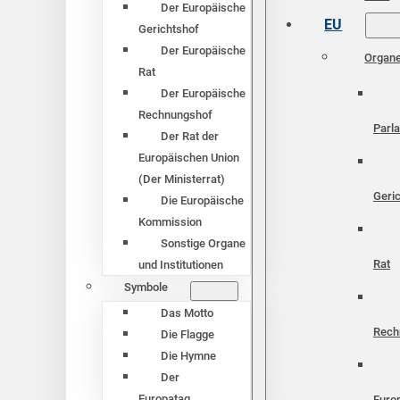
Der Europäische
EU
Gerichtshof
Der Europäische
Organ
Rat
Der Europäische
Rechnungshof
Parl
Der Rat der
Europäischen Union
(Der Ministerrat)
Geri
Die Europäische
Kommission
Sonstige Organe
Rat
und Institutionen
Symbole
Das Motto
Rech
Die Flagge
Die Hymne
Der
Europatag
Euro