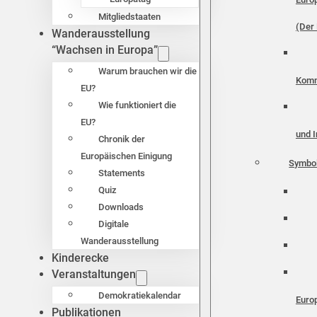
Mitgliedstaaten
(Der 
Wanderausstellung
“Wachsen in Europa”
Warum brauchen wir die
Komm
EU?
Wie funktioniert die
EU?
und I
Chronik der
Europäischen Einigung
Symbo
Statements
Quiz
Downloads
Digitale
Wanderausstellung
Kinderecke
Veranstaltungen
Demokratiekalendar
Euro
Publikationen