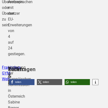
Übersetzerin
Amtssprachen
oder
mit
Übersetzer
den
zu
EU-
sein.
Erweiterungen
von
4
auf
24
gestiegen.
Franziskus
Vertretung
Rückfragen
Teilen:
GYM
der
&
Wels
Europäischen
Kontakt:
teilen
teilen
teilen
Kommission
in
Österreich
Sabine
Berger