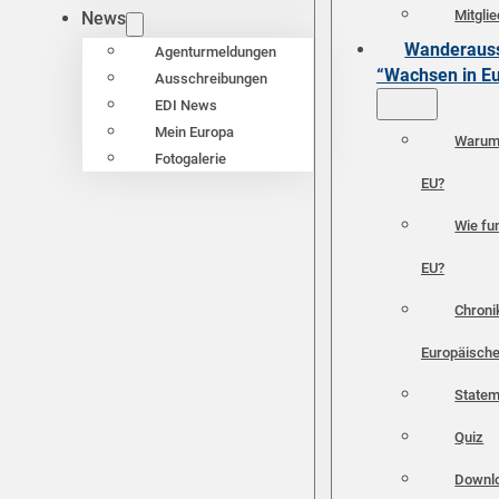
Mitgli
News
Wanderauss
Agenturmeldungen
“Wachsen in E
Ausschreibungen
EDI News
Mein Europa
Warum 
Fotogalerie
EU?
Wie fun
EU?
Chroni
Europäische
Statem
Quiz
Downl