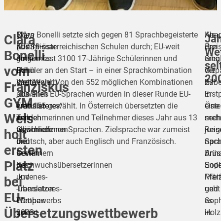
Wien
EU-
Clara Bonelli setzte sich gegen 81 Sprachbegeisterte
Als
Kna
Jäh
Clara
(OTS)
Kommissar
aus 19 österreichischen Schulen durch; EU-weit
–
Prei
den
We
Bonelli
Im
Johannes
gingen fast 3100 17-Jährige Schülerinnen und
erha
Sieg
sei
vom
EU-
Hahn
Schüler an den Start – in einer Sprachkombination
die
verp
20
Wettbewerb
sagte:
ihrer Wahl. Von den 552 möglichen Kombinationen
27
hab
Franziskus
„Juvenes
„Ich
aus allen EU-Sprachen wurden in dieser Runde EU-
Erst
in
GYM
Translatores“
gratuliere
weit 155 gewählt. In Österreich übersetzten die
eine
Öste
Wels
werden
den
Teilnehmerinnen und Teilnehmer dieses Jahr aus 13
mehr
sech
alljährlich
Gewinnerinnen
verschiedenen Sprachen. Zielsprache war zumeist
Reis
jung
holt
die
und
Deutsch, aber auch Englisch und Französisch.
nac
Spra
ersten
besten
Gewinnern
Brüs
Anna
Platz
Nachwuchsübersetzerinnen
des
End
Soph
und
Juvenes-
Mär
Pfei
bei
-übersetzer
Translatores-
geht
und
EU-
Europas
Wettbewerbs
es
Soph
Übersetzungswettbewerb
gekürt.
2023
in
Holz