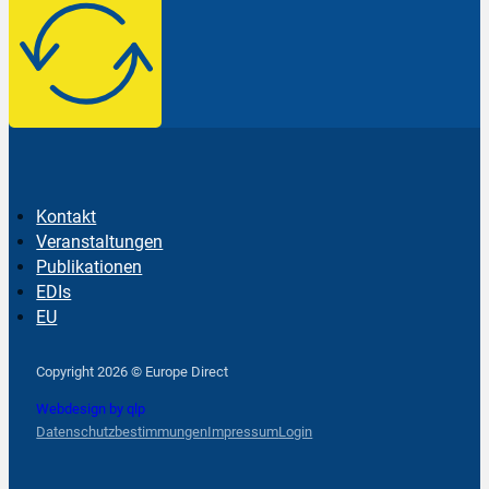
Kontakt
Veranstaltungen
Publikationen
EDIs
EU
Follow us on Facebook
Follow us on Instagram
Follow us on YouTube
Copyright 2026 © Europe Direct
Webdesign by qlp
Datenschutzbestimmungen
Impressum
Login