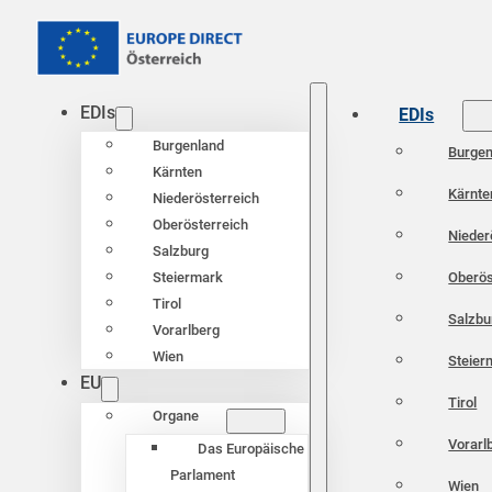
EDIs
EDIs
Burgenland
Burgen
Kärnten
Kärnte
Niederösterreich
Oberösterreich
Nieder
Salzburg
Oberös
Steiermark
Tirol
Salzbu
Vorarlberg
Wien
Steier
EU
Tirol
Organe
Vorarl
Das Europäische
Parlament
Wien