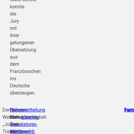
konnte
die
Jury
mit
ihrer
gelungenen
Übersetzung
aus
dem
Französischen
ins
Deutsche
überzeugen.
Der
Die
Näheres
Pressemitteilung
Fac
Inst
Twit
Wettbewerb
Mehrsprachigkeit
zum
Juvenes-
„Juvenes
und
Translatores-
Translatores“
damit
Wettbewerb