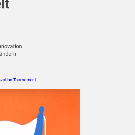
lt
Innovation
rändern
novation Tournament