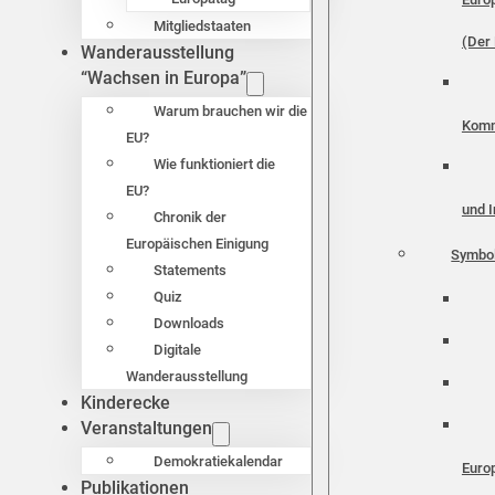
Mitgliedstaaten
(Der 
Wanderausstellung
“Wachsen in Europa”
Warum brauchen wir die
Komm
EU?
Wie funktioniert die
EU?
und I
Chronik der
Europäischen Einigung
Symbo
Statements
Quiz
Downloads
Digitale
Wanderausstellung
Kinderecke
Veranstaltungen
Demokratiekalendar
Euro
Publikationen