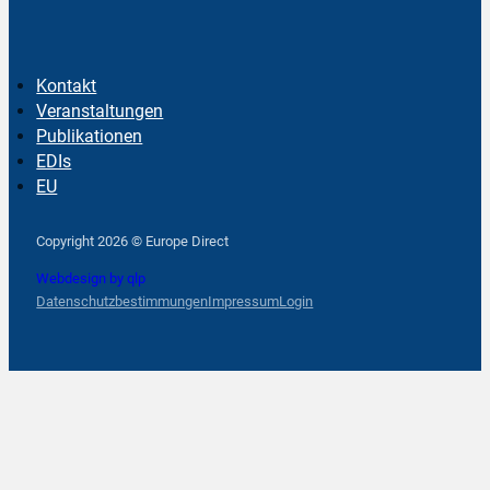
Kontakt
Veranstaltungen
Publikationen
EDIs
EU
Follow us on Facebook
Follow us on Instagram
Follow us on YouTube
Copyright 2026 © Europe Direct
Webdesign by qlp
Datenschutzbestimmungen
Impressum
Login