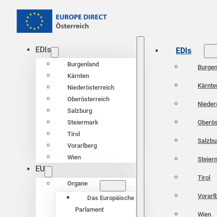
EDIs
EDIs
Burgenland
Burgen
Kärnten
Kärnte
Niederösterreich
Oberösterreich
Nieder
Salzburg
Oberös
Steiermark
Tirol
Salzbu
Vorarlberg
Wien
Steier
EU
Tirol
Organe
Vorarl
Das Europäische
Parlament
Wien