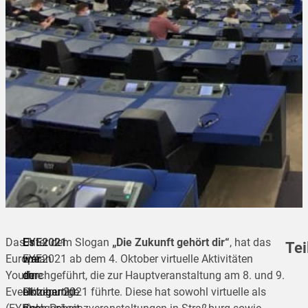
Das
EYE2021
Es
Unter dem Slogan
„Die Zukunft gehört dir“
, hat das
Tei
European
war
war
EYE2021 ab dem 4. Oktober virtuelle Aktivitäten
Youth
der
eine
durchgeführt, die zur Hauptveranstaltung am 8. und 9.
Event
Höhepunkt
einzigartige
Oktober 2021 führte. Diese hat sowohl virtuelle als
teilen