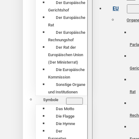
Der Europäische
EU
Gerichtshof
Der Europäische
Organ
Rat
Der Europäische
Rechnungshof
Parl
Der Rat der
Europäischen Union
(Der Ministerrat)
Geri
Die Europäische
Kommission
Sonstige Organe
Rat
und Institutionen
Symbole
Das Motto
Rech
Die Flagge
Die Hymne
Der
Europatag
Euro