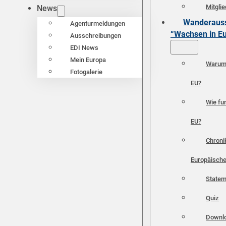
Mitgli
News
Wanderauss
Agenturmeldungen
“Wachsen in E
Ausschreibungen
EDI News
Mein Europa
Warum 
Fotogalerie
EU?
Wie fun
EU?
Chroni
Europäische
Statem
Quiz
Downl