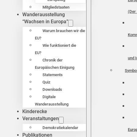
Mitgliedstaaten
(Der 
Wanderausstellung
“Wachsen in Europa”
Warum brauchen wir die
Komm
EU?
Wie funktioniert die
EU?
und I
Chronik der
Europäischen Einigung
Symbo
Statements
Quiz
Downloads
Digitale
Wanderausstellung
Kinderecke
Veranstaltungen
Demokratiekalendar
Euro
Publikationen