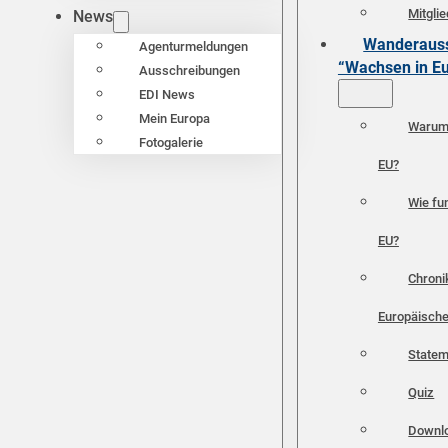
Mitgli
News
Wanderauss
Agenturmeldungen
“Wachsen in E
Ausschreibungen
EDI News
Mein Europa
Warum 
Fotogalerie
EU?
Wie fun
EU?
Chroni
Europäische
Statem
Quiz
Downl