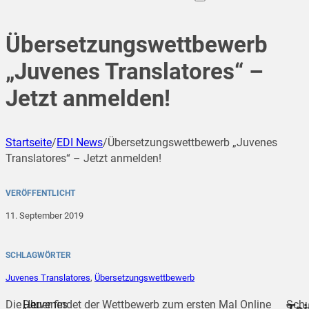
Übersetzungswettbewerb
„Juvenes Translatores“ –
Jetzt anmelden!
Startseite
/
EDI News
/
Übersetzungswettbewerb „Juvenes
Translatores“ – Jetzt anmelden!
VERÖFFENTLICHT
11. September 2019
SCHLAGWÖRTER
Juvenes Translatores
,
Übersetzungswettbewerb
Die
„Juvenes
Der
Heuer findet der Wettbewerb zum ersten Mal Online
Schu