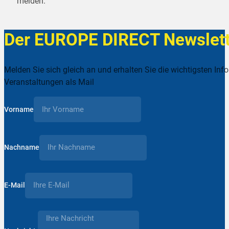
melden.
Der EUROPE DIRECT Newslett
Melden Sie sich gleich an und erhalten Sie die wichtigsten Inf
Veranstaltungen als Mail
Vorname
Nachname
E-Mail