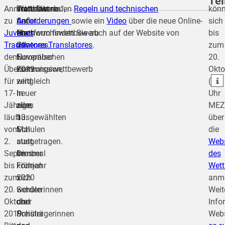
Tei
Anmeldefrist
Translatores“,
Wettbewerb
statt: Die neuen
Regeln und technischen
kön
zu
der
findet
Anforderungen
sowie ein
Video
über die neue Online-
sich
Juvenes
Nachwuchswettbewerb
am
Plattform finden Sie auch auf der Website von
bis
teilen
Translatores
der
21.
Juvenes Translatores
,
.
zum
dem
Europäischen
November
20.
teilen
Übersetzungswettbewerb
Kommission,
2019
Okto
teilen
für
wird
zeitgleich
(12
17-
heuer
in
Uhr
Jährige,
zum
allen
MEZ
läuft
13.
ausgewählten
über
vom
Mal
Schulen
die
2.
ausgetragen.
statt.
Webs
September
Diesmal
Im
des
bis
können
Frühjahr
Wett
zum
sich
2020
anme
20.
Schülerinnen
werden
Weit
Oktober
und
die
Info
2019.
Schüler
Preisträgerinnen
Webs