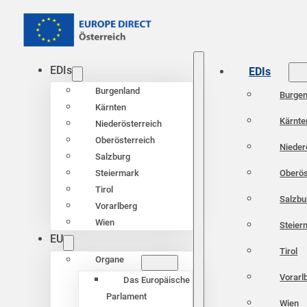
EDIs
EDIs
Burgenland
Burgen
Kärnten
Kärnte
Niederösterreich
Oberösterreich
Nieder
Salzburg
Oberös
Steiermark
Tirol
Salzbu
Vorarlberg
Wien
Steier
EU
Tirol
Organe
Vorarl
Das Europäische
Parlament
Wien