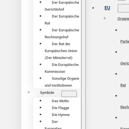
Der Europäische
EU
Gerichtshof
Der Europäische
Organ
Rat
Der Europäische
Rechnungshof
Parl
Der Rat der
Europäischen Union
(Der Ministerrat)
Geri
Die Europäische
Kommission
Sonstige Organe
Rat
und Institutionen
Symbole
Das Motto
Rech
Die Flagge
Die Hymne
Der
Europatag
Euro