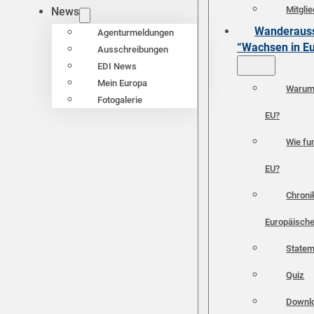
Mitgli
News
Wanderauss
Agenturmeldungen
“Wachsen in E
Ausschreibungen
EDI News
Mein Europa
Warum 
Fotogalerie
EU?
Wie fun
EU?
Chroni
Europäische
Statem
Quiz
Downl