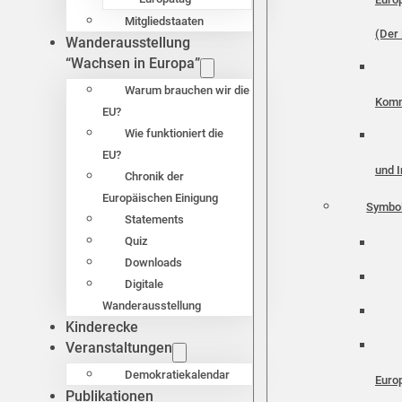
Mitgliedstaaten
(Der 
Wanderausstellung
“Wachsen in Europa”
Warum brauchen wir die
Komm
EU?
Wie funktioniert die
EU?
und I
Chronik der
Europäischen Einigung
Symbo
Statements
Quiz
Downloads
Digitale
Wanderausstellung
Kinderecke
Veranstaltungen
Demokratiekalendar
Euro
Publikationen