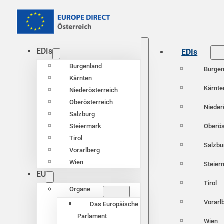
EDIs
EDIs
Burgenland
Burgen
Kärnten
Kärnte
Niederösterreich
Oberösterreich
Nieder
Salzburg
Oberös
Steiermark
Tirol
Salzbu
Vorarlberg
Wien
Steier
EU
Tirol
Organe
Vorarl
Das Europäische
Parlament
Wien