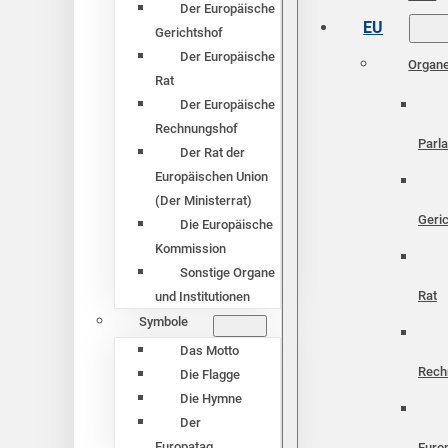
Der Europäische
EU
Gerichtshof
Der Europäische
Organ
Rat
Der Europäische
Rechnungshof
Parl
Der Rat der
Europäischen Union
(Der Ministerrat)
Geri
Die Europäische
Kommission
Sonstige Organe
Rat
und Institutionen
Symbole
Das Motto
Rech
Die Flagge
Die Hymne
Der
Europatag
Euro