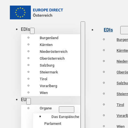
EDIs
EDIs
Burgenland
Burgen
Kärnten
Kärnte
Niederösterreich
Oberösterreich
Nieder
Salzburg
Oberös
Steiermark
Tirol
Salzbu
Vorarlberg
Wien
Steier
EU
Tirol
Organe
Vorarl
Das Europäische
Parlament
Wien