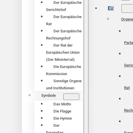
Der Europäische
EU
Gerichtshof
Der Europäische
Organ
Rat
Der Europäische
Rechnungshof
Parl
Der Rat der
Europäischen Union
(Der Ministerrat)
Geri
Die Europäische
Kommission
Sonstige Organe
Rat
und Institutionen
Symbole
Das Motto
Rech
Die Flagge
Die Hymne
Der
Europatag
Euro