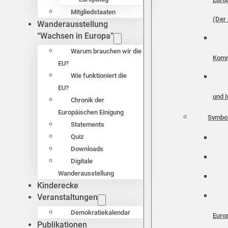
Mitgliedstaaten
(Der 
Wanderausstellung
“Wachsen in Europa”
Warum brauchen wir die
Komm
EU?
Wie funktioniert die
EU?
und I
Chronik der
Europäischen Einigung
Symbo
Statements
Quiz
Downloads
Digitale
Wanderausstellung
Kinderecke
Veranstaltungen
Demokratiekalendar
Euro
Publikationen