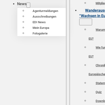
Mitgli
News
Wanderauss
Agenturmeldungen
“Wachsen in E
Ausschreibungen
EDI News
Mein Europa
Warum 
Fotogalerie
EU?
Wie fun
EU?
Chroni
Europäische
Statem
Quiz
Downl