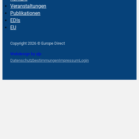
Veranstaltungen
Publikationen
EDIs
EU
Follow us on Facebook
Follow us on Instagram
Follow us on YouTube
Copyright 2026 © Europe Direct
Webdesign by qlp
Datenschutzbestimmungen
Impressum
Login