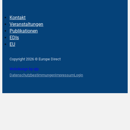
Kontakt
Veranstaltungen
Publikationen
EDIs
EU
Follow us on Facebook
Follow us on Instagram
Follow us on YouTube
Copyright 2026 © Europe Direct
Webdesign by qlp
Datenschutzbestimmungen
Impressum
Login