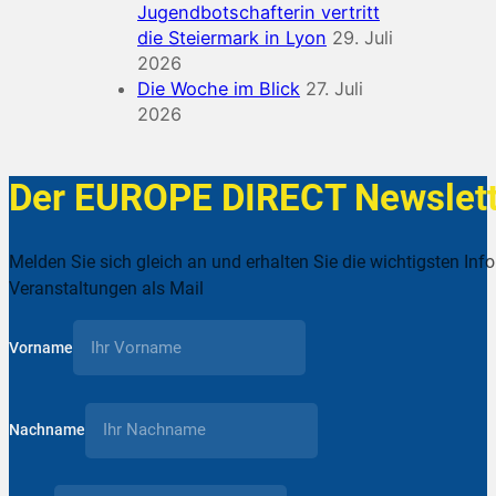
Jugendbotschafterin vertritt
die Steiermark in Lyon
29. Juli
2026
Die Woche im Blick
27. Juli
2026
Der EUROPE DIRECT Newslett
Melden Sie sich gleich an und erhalten Sie die wichtigsten Inf
Veranstaltungen als Mail
Vorname
Nachname