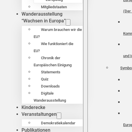
Mitgliedstaaten
(Der 
Wanderausstellung
“Wachsen in Europa”
Warum brauchen wir die
Komm
EU?
Wie funktioniert die
EU?
und I
Chronik der
Europäischen Einigung
Symbo
Statements
Quiz
Downloads
Digitale
Wanderausstellung
Kinderecke
Veranstaltungen
Demokratiekalendar
Euro
Publikationen