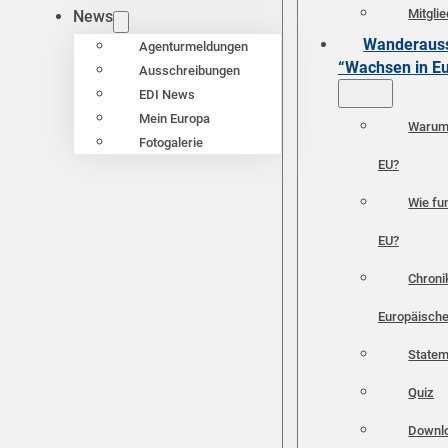
Mitgli
News
Wanderauss
Agenturmeldungen
“Wachsen in E
Ausschreibungen
EDI News
Mein Europa
Warum 
Fotogalerie
EU?
Wie fun
EU?
Chroni
Europäische
Statem
Quiz
Downl