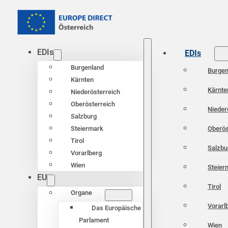
EDIs
EDIs
Burgenland
Burgen
Kärnten
Kärnte
Niederösterreich
Oberösterreich
Nieder
Salzburg
Oberös
Steiermark
Tirol
Salzbu
Vorarlberg
Wien
Steier
EU
Tirol
Organe
Vorarl
Das Europäische
Parlament
Wien