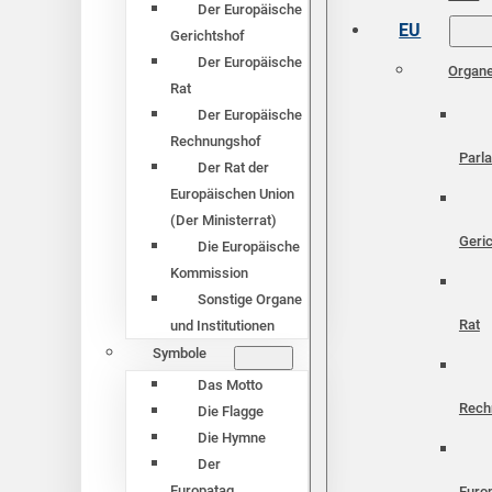
Der Europäische
EU
Gerichtshof
Der Europäische
Organ
Rat
Der Europäische
Rechnungshof
Parl
Der Rat der
Europäischen Union
(Der Ministerrat)
Geri
Die Europäische
Kommission
Sonstige Organe
Rat
und Institutionen
Symbole
Das Motto
Rech
Die Flagge
Die Hymne
Der
Europatag
Euro