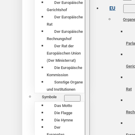
Der Europäische
EU
Gerichtshof
Der Europäische
Organ
Rat
Der Europäische
Rechnungshof
Parl
Der Rat der
Europäischen Union
(Der Ministerrat)
Geri
Die Europäische
Kommission
Sonstige Organe
Rat
und Institutionen
Symbole
Das Motto
Rech
Die Flagge
Die Hymne
Der
Europatag
Euro