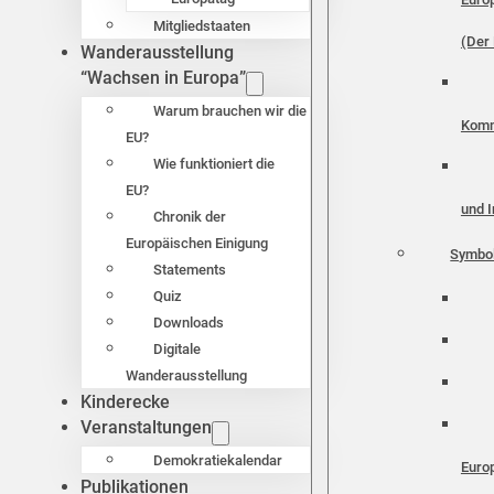
Mitgliedstaaten
(Der 
Wanderausstellung
“Wachsen in Europa”
Warum brauchen wir die
Komm
EU?
Wie funktioniert die
EU?
und I
Chronik der
Europäischen Einigung
Symbo
Statements
Quiz
Downloads
Digitale
Wanderausstellung
Kinderecke
Veranstaltungen
Demokratiekalendar
Euro
Publikationen