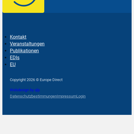
Kontakt
Veranstaltungen
Publikationen
EDIs
EU
Follow us on Facebook
Follow us on Instagram
Follow us on YouTube
Copyright 2026 © Europe Direct
Webdesign by qlp
Datenschutzbestimmungen
Impressum
Login