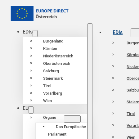
EDIs
EDIs
Burgenland
Burgen
Kärnten
Kärnte
Niederösterreich
Oberösterreich
Nieder
Salzburg
Oberös
Steiermark
Tirol
Salzbu
Vorarlberg
Wien
Steier
EU
Tirol
Organe
Vorarl
Das Europäische
Parlament
Wien