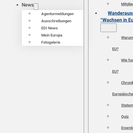
Mitgli
News
Wanderauss
Agenturmeldungen
“Wachsen in E
Ausschreibungen
EDI News
Mein Europa
Warum 
Fotogalerie
EU?
Wie fun
EU?
Chroni
Europäische
Statem
Quiz
Downl