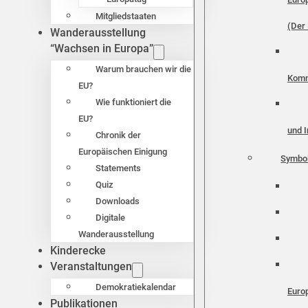
Mitgliedstaaten
(Der 
Wanderausstellung
“Wachsen in Europa”
Warum brauchen wir die
Komm
EU?
Wie funktioniert die
EU?
und I
Chronik der
Europäischen Einigung
Symbo
Statements
Quiz
Downloads
Digitale
Wanderausstellung
Kinderecke
Veranstaltungen
Demokratiekalendar
Euro
Publikationen