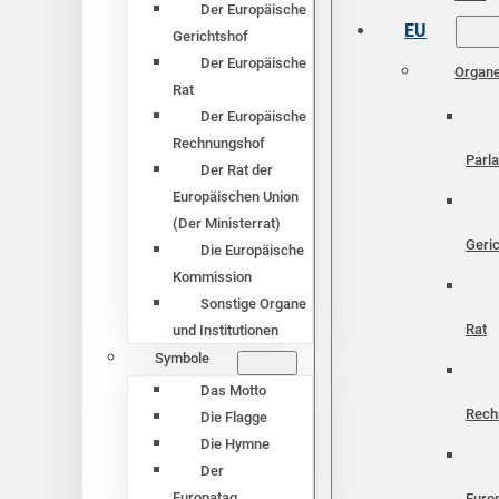
Der Europäische
EU
Gerichtshof
Der Europäische
Organ
Rat
Der Europäische
Rechnungshof
Parl
Der Rat der
Europäischen Union
(Der Ministerrat)
Geri
Die Europäische
Kommission
Sonstige Organe
Rat
und Institutionen
Symbole
Das Motto
Rech
Die Flagge
Die Hymne
Der
Europatag
Euro