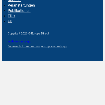
Veranstaltungen
Publikationen
EDIs
EU
Follow us on Facebook
Follow us on Instagram
Follow us on YouTube
Copyright 2026 © Europe Direct
Webdesign by qlp
Datenschutzbestimmungen
Impressum
Login