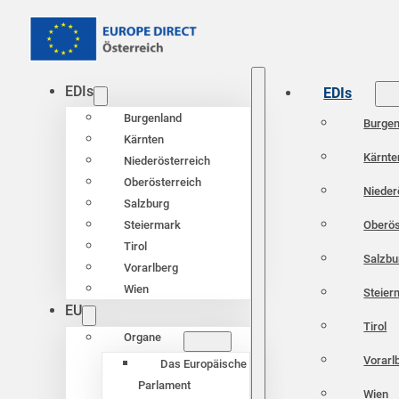
EDIs
EDIs
Burgenland
Burgen
Kärnten
Kärnte
Niederösterreich
Oberösterreich
Nieder
Salzburg
Oberös
Steiermark
Tirol
Salzbu
Vorarlberg
Wien
Steier
EU
Tirol
Organe
Vorarl
Das Europäische
Parlament
Wien