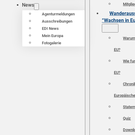
Mitgli
News
Wanderauss
Agenturmeldungen
“Wachsen in E
Ausschreibungen
EDI News
Mein Europa
Warum 
Fotogalerie
EU?
Wie fun
EU?
Chroni
Europäische
Statem
Quiz
Downl