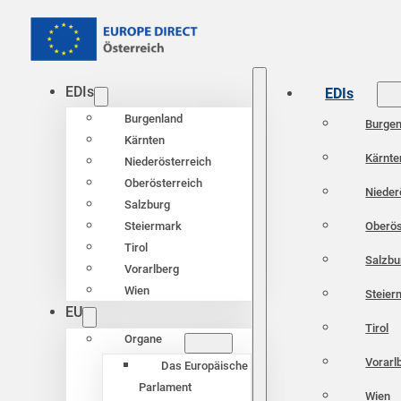
EDIs
EDIs
Burgenland
Burgen
Kärnten
Kärnte
Niederösterreich
Oberösterreich
Nieder
Salzburg
Oberös
Steiermark
Tirol
Salzbu
Vorarlberg
Wien
Steier
EU
Tirol
Organe
Vorarl
Das Europäische
Parlament
Wien