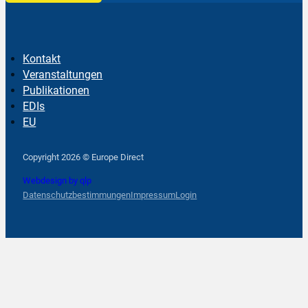
Kontakt
Veranstaltungen
Publikationen
EDIs
EU
Follow us on Facebook
Follow us on Instagram
Follow us on YouTube
Copyright 2026 © Europe Direct
Webdesign by qlp
Datenschutzbestimmungen
Impressum
Login