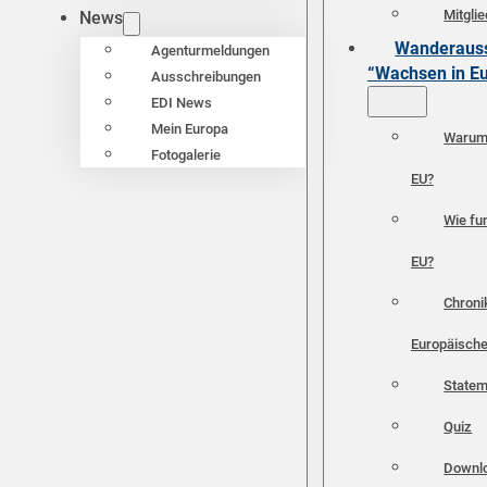
Mitgli
News
Wanderauss
Agenturmeldungen
“Wachsen in E
Ausschreibungen
EDI News
Mein Europa
Warum 
Fotogalerie
EU?
Wie fun
EU?
Chroni
Europäische
Statem
Quiz
Downl