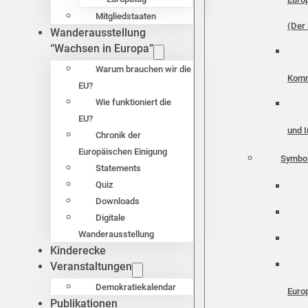
Mitgliedstaaten
(Der 
Wanderausstellung
“Wachsen in Europa”
Warum brauchen wir die
Komm
EU?
Wie funktioniert die
EU?
und I
Chronik der
Europäischen Einigung
Symbo
Statements
Quiz
Downloads
Digitale
Wanderausstellung
Kinderecke
Veranstaltungen
Demokratiekalendar
Euro
Publikationen