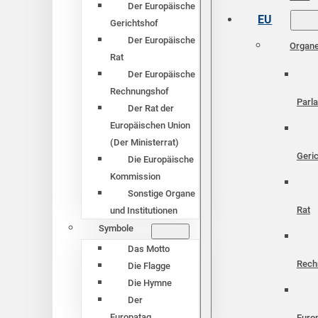
Der Europäische
EU
Gerichtshof
Der Europäische
Organ
Rat
Der Europäische
Rechnungshof
Parl
Der Rat der
Europäischen Union
(Der Ministerrat)
Geri
Die Europäische
Kommission
Sonstige Organe
Rat
und Institutionen
Symbole
Das Motto
Rech
Die Flagge
Die Hymne
Der
Europatag
Euro