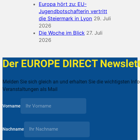
Europa hört zu: EU-
Jugendbotschafterin vertritt
die Steiermark in Lyon
29. Juli
2026
Die Woche im Blick
27. Juli
2026
Der EUROPE DIRECT Newslett
Melden Sie sich gleich an und erhalten Sie die wichtigsten Inf
Veranstaltungen als Mail
Vorname
Nachname