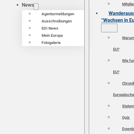
Mitgli
News
Wanderauss
Agenturmeldungen
“Wachsen in E
Ausschreibungen
EDI News
Mein Europa
Warum 
Fotogalerie
EU?
Wie fun
EU?
Chroni
Europäische
Statem
Quiz
Downl