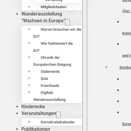
Mitgliedstaaten
(Der 
Wanderausstellung
“Wachsen in Europa”
Warum brauchen wir die
Komm
EU?
Wie funktioniert die
EU?
und I
Chronik der
Europäischen Einigung
Symbo
Statements
Quiz
Downloads
Digitale
Wanderausstellung
Kinderecke
Veranstaltungen
Demokratiekalendar
Euro
Publikationen