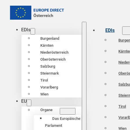
EDIs
EDIs
Burgenland
Burgen
Kärnten
Kärnte
Niederösterreich
Oberösterreich
Nieder
Salzburg
Oberös
Steiermark
Tirol
Salzbu
Vorarlberg
Wien
Steier
EU
Tirol
Organe
Vorarl
Das Europäische
Parlament
Wien