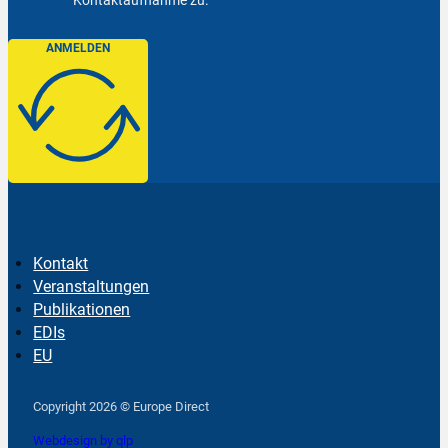
Kontaktaufnahme zu.
ANMELDEN
Kontakt
Veranstaltungen
Publikationen
EDIs
EU
Follow us on Facebook
Follow us on Instagram
Follow us on YouTube
Copyright 2026 © Europe Direct
Webdesign by qlp