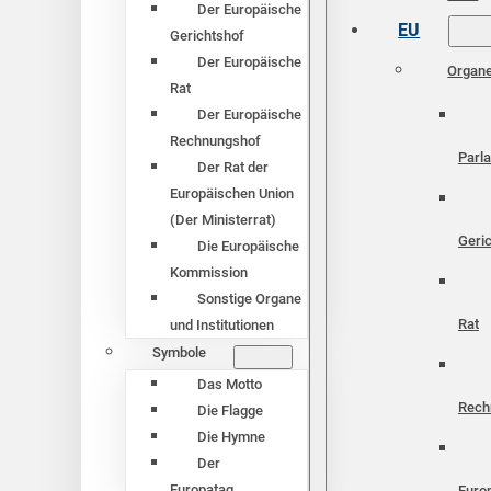
Der Europäische
EU
Gerichtshof
Der Europäische
Organ
Rat
Der Europäische
Rechnungshof
Parl
Der Rat der
Europäischen Union
(Der Ministerrat)
Geri
Die Europäische
Kommission
Sonstige Organe
Rat
und Institutionen
Symbole
Das Motto
Rech
Die Flagge
Die Hymne
Der
Europatag
Euro