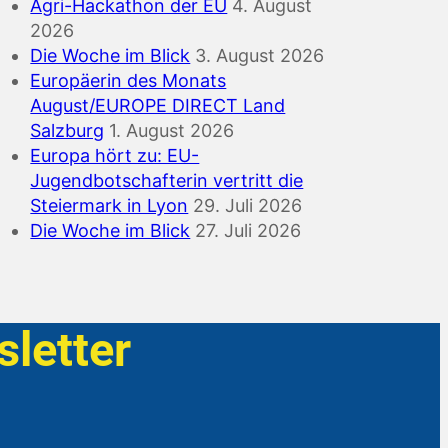
Agri-Hackathon der EU
4. August
2026
Die Woche im Blick
3. August 2026
Europäerin des Monats
August/EUROPE DIRECT Land
Salzburg
1. August 2026
Europa hört zu: EU-
Jugendbotschafterin vertritt die
Steiermark in Lyon
29. Juli 2026
Die Woche im Blick
27. Juli 2026
letter