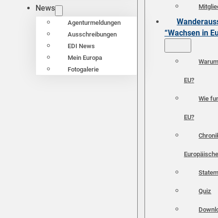
Mitgli
News
Wanderauss
Agenturmeldungen
“Wachsen in E
Ausschreibungen
EDI News
Mein Europa
Warum 
Fotogalerie
EU?
Wie fun
EU?
Chroni
Europäische
Statem
Quiz
Downl