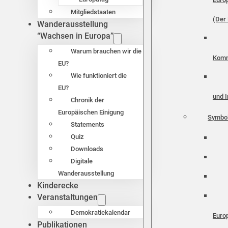
Mitgliedstaaten
(Der 
Wanderausstellung
“Wachsen in Europa”
Warum brauchen wir die
Komm
EU?
Wie funktioniert die
EU?
und I
Chronik der
Europäischen Einigung
Symbo
Statements
Quiz
Downloads
Digitale
Wanderausstellung
Kinderecke
Veranstaltungen
Demokratiekalendar
Euro
Publikationen