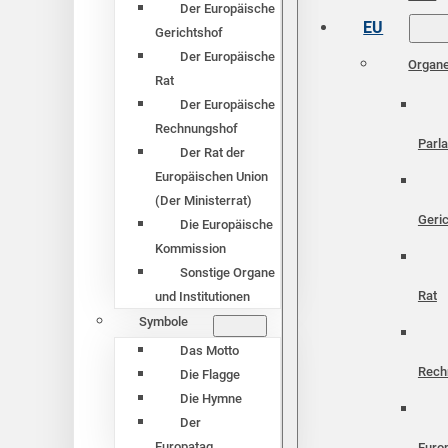
Der Europäische
EU
Gerichtshof
Der Europäische
Organ
Rat
Der Europäische
Rechnungshof
Parl
Der Rat der
Europäischen Union
(Der Ministerrat)
Geri
Die Europäische
Kommission
Sonstige Organe
Rat
und Institutionen
Symbole
Das Motto
Rech
Die Flagge
Die Hymne
Der
Europatag
Euro