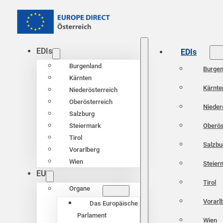
EDIs
EDIs
Burgenland
Burgen
Kärnten
Kärnte
Niederösterreich
Oberösterreich
Nieder
Salzburg
Oberös
Steiermark
Tirol
Salzbu
Vorarlberg
Wien
Steier
EU
Tirol
Organe
Vorarl
Das Europäische
Parlament
Wien