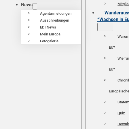
Mitgli
News
Wanderauss
Agenturmeldungen
“Wachsen in E
Ausschreibungen
EDI News
Mein Europa
Warum 
Fotogalerie
EU?
Wie fun
EU?
Chroni
Europäische
Statem
Quiz
Downl