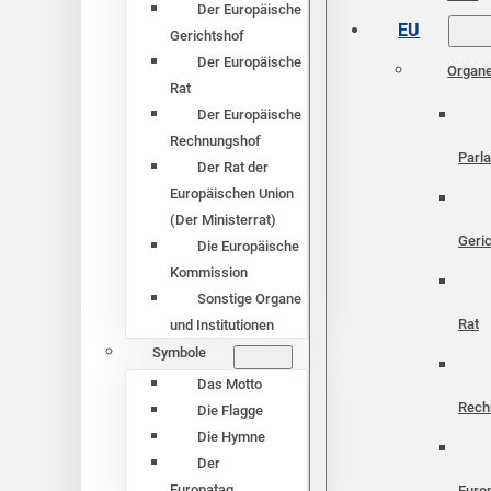
Der Europäische
EU
Gerichtshof
Der Europäische
Organ
Rat
Der Europäische
Rechnungshof
Parl
Der Rat der
Europäischen Union
(Der Ministerrat)
Geri
Die Europäische
Kommission
Sonstige Organe
Rat
und Institutionen
Symbole
Das Motto
Rech
Die Flagge
Die Hymne
Der
Europatag
Euro