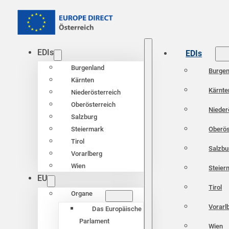
EDIs
EDIs
Burgenland
Burgen
Kärnten
Kärnte
Niederösterreich
Oberösterreich
Nieder
Salzburg
Oberös
Steiermark
Tirol
Salzbu
Vorarlberg
Wien
Steier
EU
Tirol
Organe
Vorarl
Das Europäische
Parlament
Wien