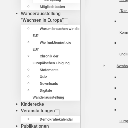
Mitgliedstaaten
(Der 
Wanderausstellung
“Wachsen in Europa”
Warum brauchen wir die
Komm
EU?
Wie funktioniert die
EU?
und I
Chronik der
Europäischen Einigung
Symbo
Statements
Quiz
Downloads
Digitale
Wanderausstellung
Kinderecke
Veranstaltungen
Demokratiekalendar
Euro
Publikationen