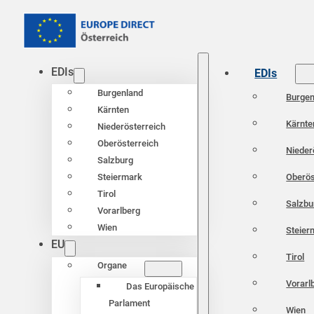
EDIs
EDIs
Burgenland
Burgen
Kärnten
Kärnte
Niederösterreich
Oberösterreich
Nieder
Salzburg
Oberös
Steiermark
Tirol
Salzbu
Vorarlberg
Wien
Steier
EU
Tirol
Organe
Vorarl
Das Europäische
Parlament
Wien