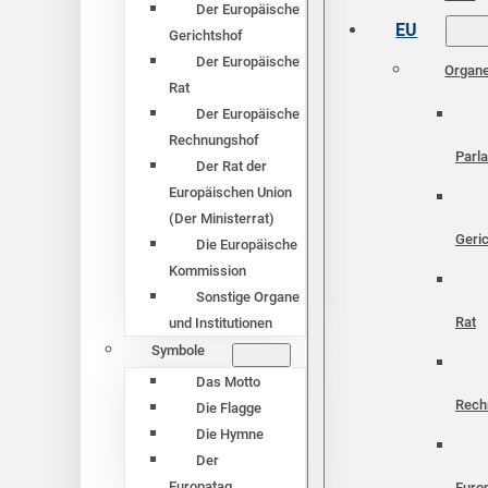
Der Europäische
EU
Gerichtshof
Der Europäische
Organ
Rat
Der Europäische
Rechnungshof
Parl
Der Rat der
Europäischen Union
(Der Ministerrat)
Geri
Die Europäische
Kommission
Sonstige Organe
Rat
und Institutionen
Symbole
Das Motto
Rech
Die Flagge
Die Hymne
Der
Europatag
Euro