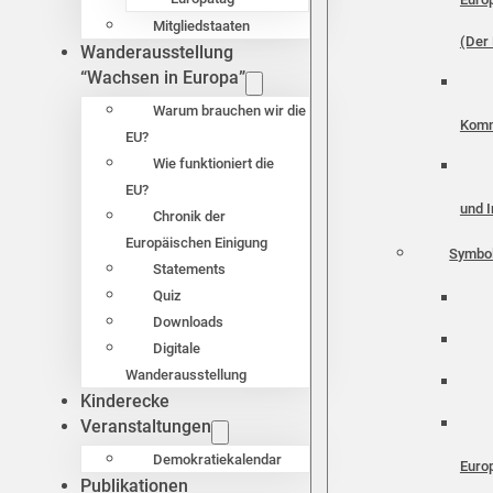
Mitgliedstaaten
(Der 
Wanderausstellung
“Wachsen in Europa”
Warum brauchen wir die
Komm
EU?
Wie funktioniert die
EU?
und I
Chronik der
Europäischen Einigung
Symbo
Statements
Quiz
Downloads
Digitale
Wanderausstellung
Kinderecke
Veranstaltungen
Demokratiekalendar
Euro
Publikationen