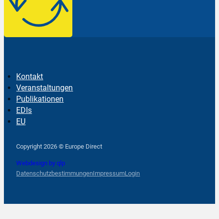
Kontakt
Veranstaltungen
Publikationen
EDIs
EU
Follow us on Facebook
Follow us on Instagram
Follow us on YouTube
Copyright 2026 © Europe Direct
Webdesign by qlp
Datenschutzbestimmungen
Impressum
Login