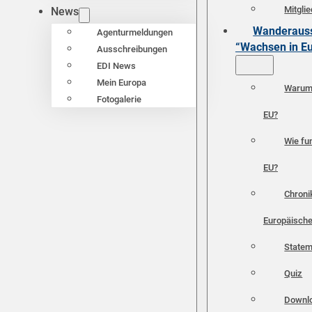
Mitgli
News
Wanderauss
Agenturmeldungen
“Wachsen in E
Ausschreibungen
EDI News
Mein Europa
Warum 
Fotogalerie
EU?
Wie fun
EU?
Chroni
Europäische
Statem
Quiz
Downl