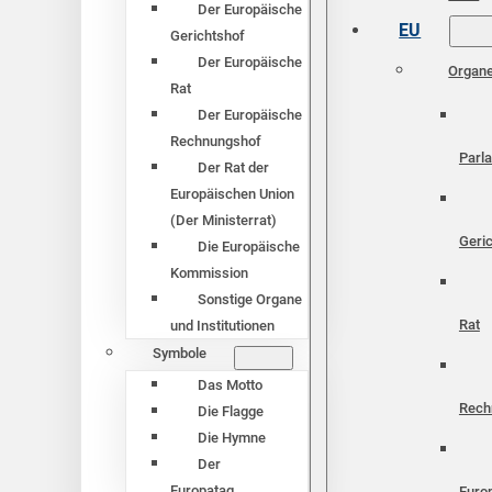
Der Europäische
EU
Gerichtshof
Der Europäische
Organ
Rat
Der Europäische
Rechnungshof
Parl
Der Rat der
Europäischen Union
(Der Ministerrat)
Geri
Die Europäische
Kommission
Sonstige Organe
Rat
und Institutionen
Symbole
Das Motto
Rech
Die Flagge
Die Hymne
Der
Europatag
Euro