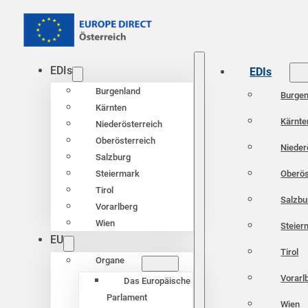
EDIs
EDIs
Burgenland
Burgen
Kärnten
Kärnte
Niederösterreich
Oberösterreich
Nieder
Salzburg
Oberös
Steiermark
Tirol
Salzbu
Vorarlberg
Wien
Steier
EU
Tirol
Organe
Vorarl
Das Europäische
Parlament
Wien