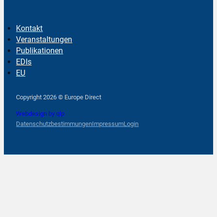
Kontakt
Veranstaltungen
Publikationen
EDIs
EU
Follow us on Facebook
Follow us on Instagram
Follow us on YouTube
Copyright 2026 © Europe Direct
Webdesign by qlp
Datenschutzbestimmungen
Impressum
Login