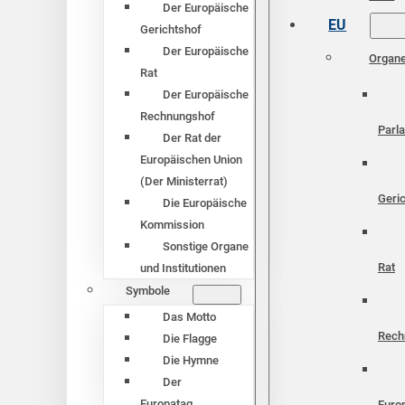
Der Europäische
EU
Gerichtshof
Der Europäische
Organ
Rat
Der Europäische
Rechnungshof
Parl
Der Rat der
Europäischen Union
(Der Ministerrat)
Geri
Die Europäische
Kommission
Sonstige Organe
Rat
und Institutionen
Symbole
Das Motto
Rech
Die Flagge
Die Hymne
Der
Europatag
Euro