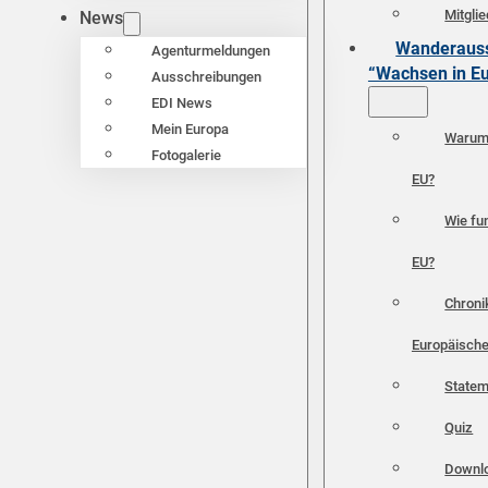
Mitgli
News
Wanderauss
Agenturmeldungen
“Wachsen in E
Ausschreibungen
EDI News
Mein Europa
Warum 
Fotogalerie
EU?
Wie fun
EU?
Chroni
Europäische
Statem
Quiz
Downl