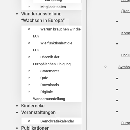
Mitgliedstaaten
(Der 
Wanderausstellung
“Wachsen in Europa”
Warum brauchen wir die
Komm
EU?
Wie funktioniert die
EU?
und I
Chronik der
Europäischen Einigung
Symbo
Statements
Quiz
Downloads
Digitale
Wanderausstellung
Kinderecke
Veranstaltungen
Demokratiekalendar
Euro
Publikationen