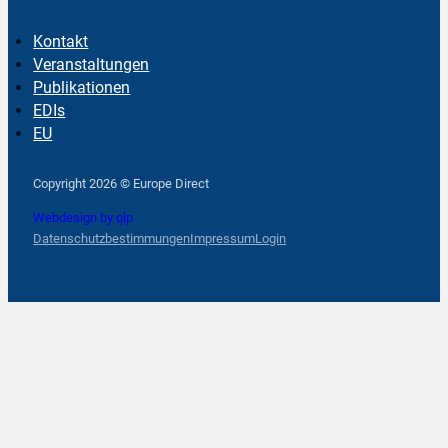
Kontakt
Veranstaltungen
Publikationen
EDIs
EU
Follow us on Facebook
Follow us on Instagram
Follow us on YouTube
Copyright 2026 © Europe Direct
Webdesign by qlp
Datenschutzbestimmungen
Impressum
Login