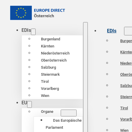
EDIs
EDIs
Burgenland
Burgen
Kärnten
Kärnte
Niederösterreich
Oberösterreich
Nieder
Salzburg
Oberös
Steiermark
Tirol
Salzbu
Vorarlberg
Wien
Steier
EU
Tirol
Organe
Vorarl
Das Europäische
Parlament
Wien