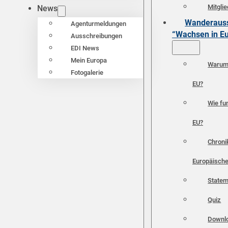
Mitgli
News
Wanderauss
Agenturmeldungen
“Wachsen in E
Ausschreibungen
EDI News
Mein Europa
Warum 
Fotogalerie
EU?
Wie fun
EU?
Chroni
Europäische
Statem
Quiz
Downl