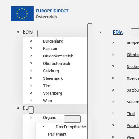
EDIs
EDIs
Burgenland
Burgen
Kärnten
Kärnte
Niederösterreich
Oberösterreich
Nieder
Salzburg
Oberös
Steiermark
Tirol
Salzbu
Vorarlberg
Wien
Steier
EU
Tirol
Organe
Vorarl
Das Europäische
Parlament
Wien