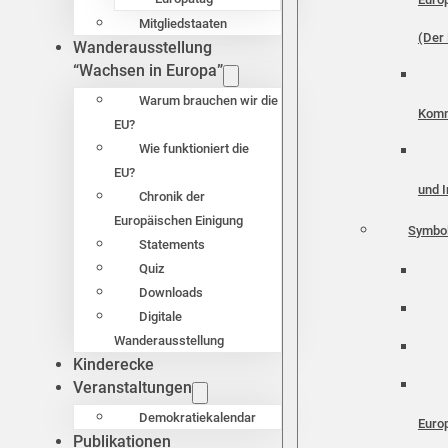
Mitgliedstaaten
(Der 
Wanderausstellung
“Wachsen in Europa”
Warum brauchen wir die
Komm
EU?
Wie funktioniert die
EU?
und I
Chronik der
Europäischen Einigung
Symbo
Statements
Quiz
Downloads
Digitale
Wanderausstellung
Kinderecke
Veranstaltungen
Demokratiekalendar
Euro
Publikationen