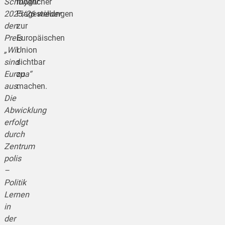
Schuljahr
möglicher
2025/26 wieder
Fragestellungen
den
zur
Preis
Europäischen
„Wir
Union
sind
sichtbar
Europa“
zu
aus.
machen.
Die
Abwicklung
erfolgt
durch
Zentrum
polis
–
Politik
Lernen
in
der