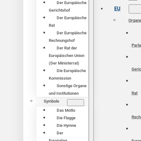
Der Europäische
EU
Gerichtshof
Der Europäische
Organ
Rat
Der Europäische
Rechnungshof
Parl
Der Rat der
Europäischen Union
(Der Ministerrat)
Geri
Die Europäische
Kommission
Sonstige Organe
Rat
und Institutionen
Symbole
Das Motto
Rech
Die Flagge
Die Hymne
Der
Europatag
Euro