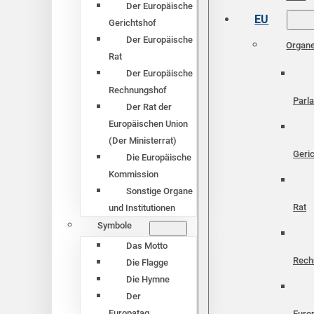
Der Europäische
EU
Gerichtshof
Der Europäische
Organ
Rat
Der Europäische
Rechnungshof
Parl
Der Rat der
Europäischen Union
(Der Ministerrat)
Geri
Die Europäische
Kommission
Sonstige Organe
Rat
und Institutionen
Symbole
Das Motto
Rech
Die Flagge
Die Hymne
Der
Europatag
Euro