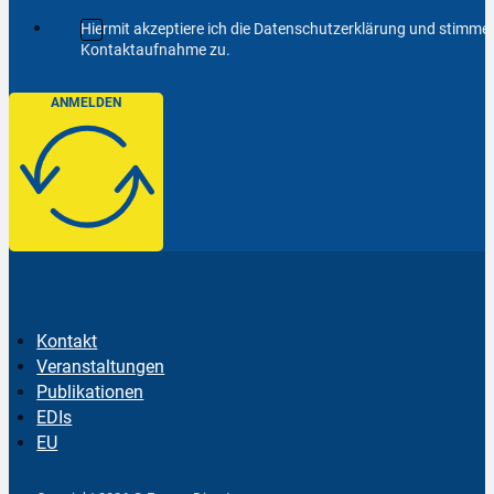
Hiermit akzeptiere ich die Datenschutzerklärung und stimm
Kontaktaufnahme zu.
ANMELDEN
Kontakt
Veranstaltungen
Publikationen
EDIs
EU
Follow us on Facebook
Follow us on Instagram
Follow us on YouTube