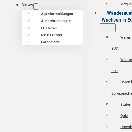
Mitgli
News
Wanderauss
Agenturmeldungen
“Wachsen in E
Ausschreibungen
EDI News
Mein Europa
Warum 
Fotogalerie
EU?
Wie fun
EU?
Chroni
Europäische
Statem
Quiz
Downl