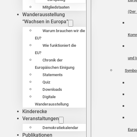
Mitgliedstaaten
(Der 
Wanderausstellung
“Wachsen in Europa”
Warum brauchen wir die
Komm
EU?
Wie funktioniert die
EU?
und I
Chronik der
Europäischen Einigung
Symbo
Statements
Quiz
Downloads
Digitale
Wanderausstellung
Kinderecke
Veranstaltungen
Demokratiekalendar
Euro
Publikationen