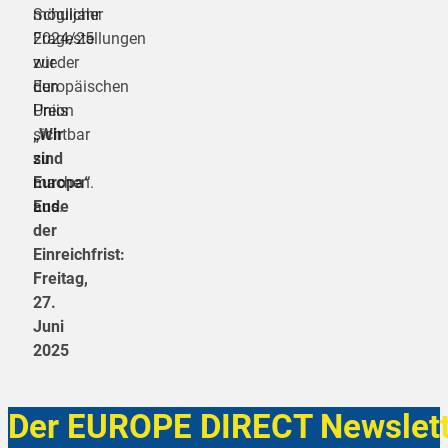
Schuljahr
möglicher
2024/25
Fragestellungen
wieder
zur
den
Europäischen
Preis
Union
„Wir
sichtbar
sind
zu
Europa“
machen.
aus.
Ende
der
Einreichfrist:
Freitag,
27.
Juni
2025
Der EUROPE DIRECT Newslett