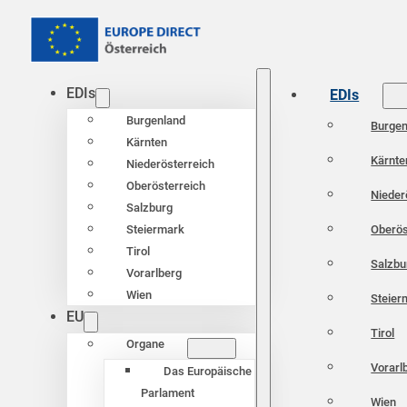
EDIs
EDIs
Burgenland
Burgen
Kärnten
Kärnte
Niederösterreich
Oberösterreich
Nieder
Salzburg
Oberös
Steiermark
Tirol
Salzbu
Vorarlberg
Wien
Steier
EU
Tirol
Organe
Vorarl
Das Europäische
Parlament
Wien