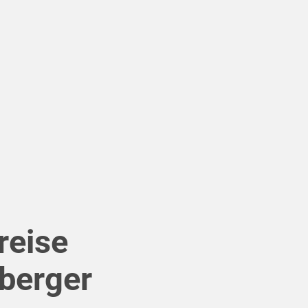
reise
lberger