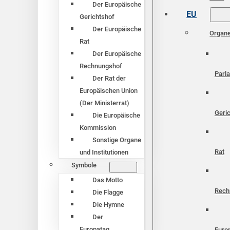
Der Europäische
EU
Gerichtshof
Der Europäische
Organ
Rat
Der Europäische
Rechnungshof
Parl
Der Rat der
Europäischen Union
(Der Ministerrat)
Geri
Die Europäische
Kommission
Sonstige Organe
Rat
und Institutionen
Symbole
Das Motto
Rech
Die Flagge
Die Hymne
Der
Europatag
Euro