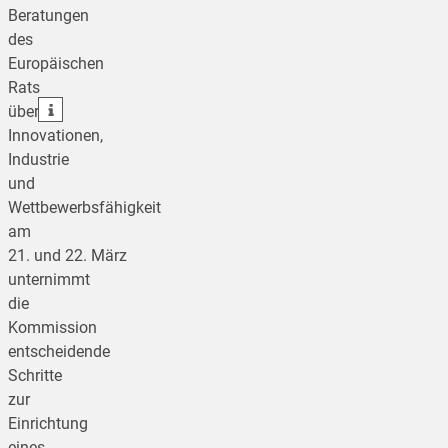
Beratungen
teilen
des
Europäischen
teilen
Rats
teilen
über
Innovationen,
Industrie
und
Wettbewerbsfähigkeit
am
21. und 22. März
unternimmt
die
Kommission
entscheidende
Schritte
zur
Einrichtung
eines