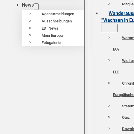
Mitgli
News
Wanderauss
Agenturmeldungen
“Wachsen in E
Ausschreibungen
EDI News
Mein Europa
Warum 
Fotogalerie
EU?
Wie fun
EU?
Chroni
Europäische
Statem
Quiz
Downl