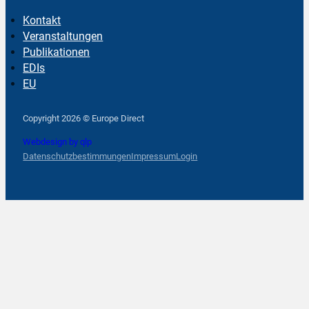
Kontakt
Veranstaltungen
Publikationen
EDIs
EU
Follow us on Facebook
Follow us on Instagram
Follow us on YouTube
Copyright 2026 © Europe Direct
Webdesign by qlp
Datenschutzbestimmungen
Impressum
Login