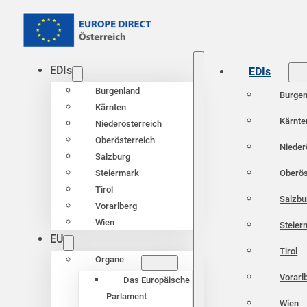
EDIs
EDIs
Burgenland
Burgen
Kärnten
Kärnte
Niederösterreich
Oberösterreich
Nieder
Salzburg
Oberös
Steiermark
Tirol
Salzbu
Vorarlberg
Wien
Steier
EU
Tirol
Organe
Vorarl
Das Europäische
Parlament
Wien