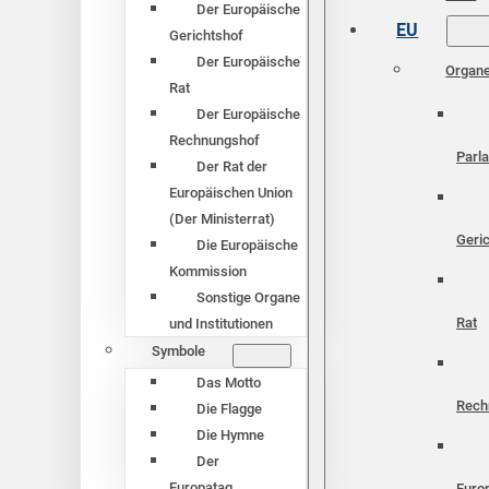
Der Europäische
EU
Gerichtshof
Der Europäische
Organ
Rat
Der Europäische
Rechnungshof
Parl
Der Rat der
Europäischen Union
(Der Ministerrat)
Geri
Die Europäische
Kommission
Sonstige Organe
Rat
und Institutionen
Symbole
Das Motto
Rech
Die Flagge
Die Hymne
Der
Europatag
Euro