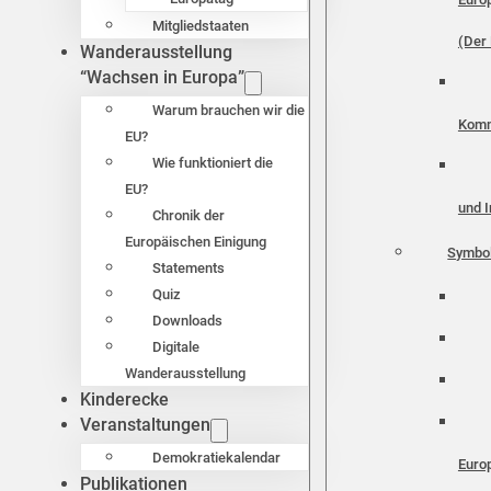
Mitgliedstaaten
(Der 
Wanderausstellung
“Wachsen in Europa”
Warum brauchen wir die
Komm
EU?
Wie funktioniert die
EU?
und I
Chronik der
Europäischen Einigung
Symbo
Statements
Quiz
Downloads
Digitale
Wanderausstellung
Kinderecke
Veranstaltungen
Demokratiekalendar
Euro
Publikationen