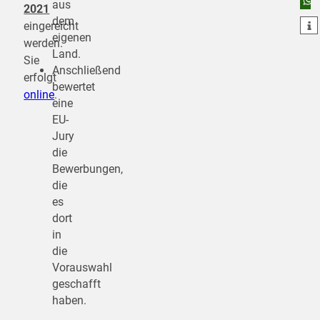
aus
2021
dem
teilen
eingereicht
eigenen
werden.
Land.
Sie
Anschließend
erfolgt
bewertet
online
.
eine
EU-
Jury
die
Bewerbungen,
die
es
dort
in
die
Vorauswahl
geschafft
haben.