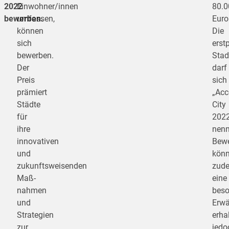
2022
Einwohner/innen
80.0
bewerben.
umfassen,
Euro
können
Die
sich
erstp
bewerben.
Stad
Der
darf
Preis
sich
prämiert
„Acc
Städte
City
für
202
ihre
nenn
innovativen
Bewe
und
kön
zukunftsweisenden
zud
Maß­
eine
nahmen
beso
und
Erw
Strategien
erhal
zur
jedo