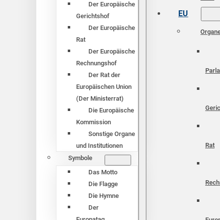
Der Europäische
EU
Gerichtshof
Der Europäische
Organ
Rat
Der Europäische
Rechnungshof
Parl
Der Rat der
Europäischen Union
(Der Ministerrat)
Geri
Die Europäische
Kommission
Sonstige Organe
Rat
und Institutionen
Symbole
Das Motto
Rech
Die Flagge
Die Hymne
Der
Europatag
Euro