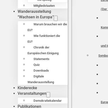
Mitgliedstaaten
(Der 
Wanderausstellung
“Wachsen in Europa”
Warum brauchen wir die
Komm
EU?
Wie funktioniert die
EU?
und I
Chronik der
Europäischen Einigung
Symbo
Statements
Quiz
Downloads
Digitale
Wanderausstellung
Kinderecke
Veranstaltungen
Demokratiekalendar
Euro
Publikationen