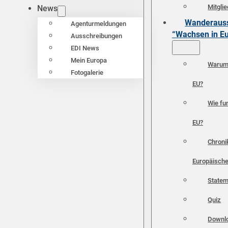
Mitgli
News
Wanderauss
Agenturmeldungen
“Wachsen in E
Ausschreibungen
EDI News
Mein Europa
Warum 
Fotogalerie
EU?
Wie fun
EU?
Chroni
Europäische
Statem
Quiz
Downl