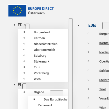
EDIs
EDIs
Burgenland
Burgen
Kärnten
Kärnte
Niederösterreich
Oberösterreich
Nieder
Salzburg
Oberös
Steiermark
Tirol
Salzbu
Vorarlberg
Wien
Steier
EU
Tirol
Organe
Vorarl
Das Europäische
Parlament
Wien