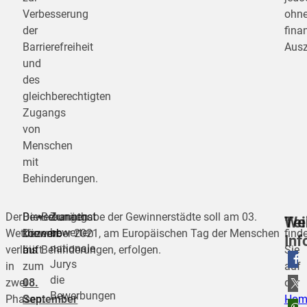
Verbesserung
ohn
der
finan
Barrierefreiheit
Ausz
und
des
gleichberechtigten
Zugangs
von
Menschen
mit
Behinderungen.
Der
Bewerbungen
Die Bekanntgabe der Gewinnerstädte soll am 03.
Zunächst
…
Wei
Tei
bewerten
Wettbewerb
können
Dezember 2021, am Europäischen Tag der Menschen
find
Inf
nationale
verläuft
bis
mit Behinderungen, erfolgen.
Sie
Jurys
in
zum
auf
die
teilen
zwei
08.
der
Bewerbungen
Phasen:
September
Hom
teilen