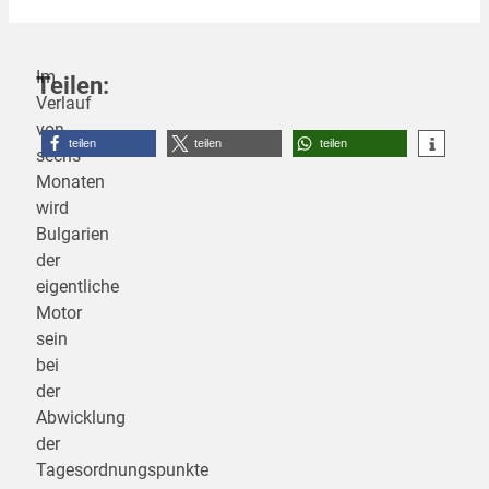
Im
Teilen:
Verlauf
von
teilen
teilen
teilen
sechs
Monaten
wird
Bulgarien
der
eigentliche
Motor
sein
bei
der
Abwicklung
der
Tagesordnungspunkte