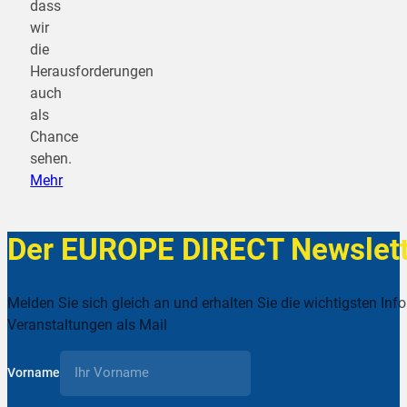
dass
wir
die
Herausforderungen
auch
als
Chance
sehen.
Mehr
Der EUROPE DIRECT Newslett
Melden Sie sich gleich an und erhalten Sie die wichtigsten Inf
Veranstaltungen als Mail
Vorname