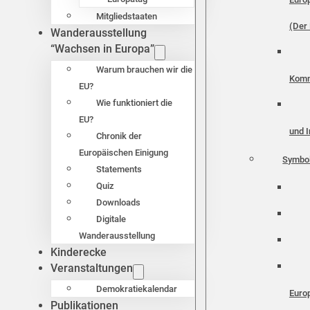
Mitgliedstaaten
(Der 
Wanderausstellung
“Wachsen in Europa”
Warum brauchen wir die
Komm
EU?
Wie funktioniert die
EU?
und I
Chronik der
Europäischen Einigung
Symbo
Statements
Quiz
Downloads
Digitale
Wanderausstellung
Kinderecke
Veranstaltungen
Demokratiekalendar
Euro
Publikationen