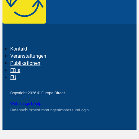
Kontakt
Veranstaltungen
Publikationen
EDIs
EU
Follow us on Facebook
Follow us on Instagram
Follow us on YouTube
Copyright 2026 © Europe Direct
Webdesign by qlp
Datenschutzbestimmungen
Impressum
Login