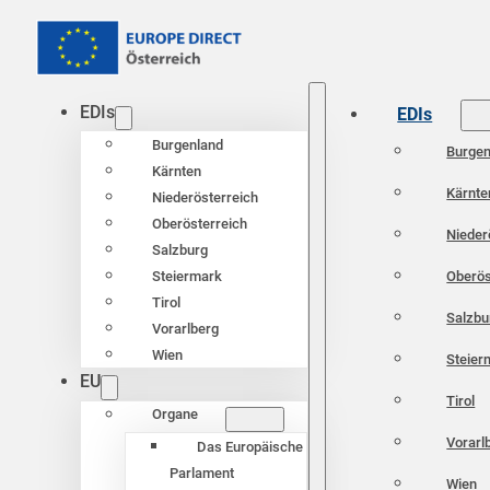
EDIs
EDIs
Burgenland
Burgen
Kärnten
Kärnte
Niederösterreich
Oberösterreich
Nieder
Salzburg
Oberös
Steiermark
Tirol
Salzbu
Vorarlberg
Wien
Steier
EU
Tirol
Organe
Vorarl
Das Europäische
Parlament
Wien