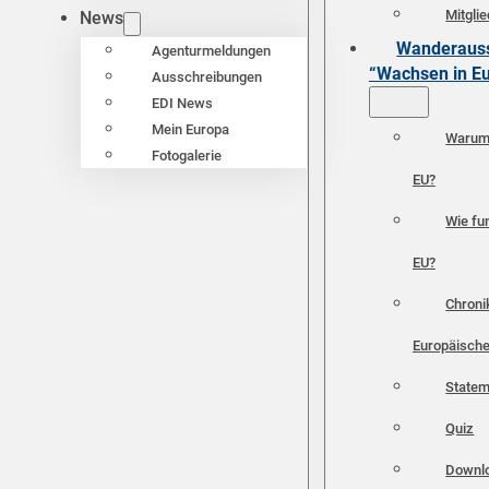
Mitgli
News
Wanderauss
Agenturmeldungen
“Wachsen in E
Ausschreibungen
EDI News
Mein Europa
Warum 
Fotogalerie
EU?
Wie fun
EU?
Chroni
Europäische
Statem
Quiz
Downl