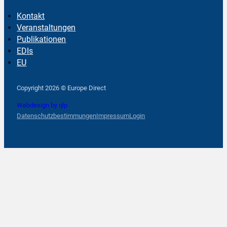
Kontakt
Veranstaltungen
Publikationen
EDIs
EU
Follow us on Facebook
Follow us on Instagram
Follow us on YouTube
Copyright 2026 © Europe Direct
Webdesign by qlp
Datenschutzbestimmungen
Impressum
Login