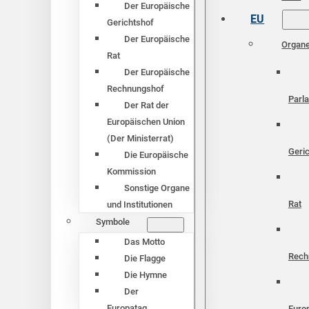
Der Europäische
EU
Gerichtshof
Der Europäische
Organ
Rat
Der Europäische
Rechnungshof
Parl
Der Rat der
Europäischen Union
(Der Ministerrat)
Geri
Die Europäische
Kommission
Sonstige Organe
Rat
und Institutionen
Symbole
Das Motto
Rech
Die Flagge
Die Hymne
Der
Europatag
Euro