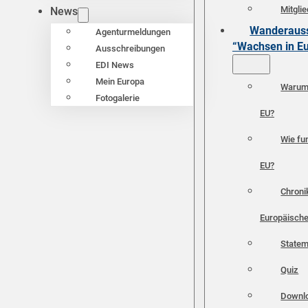
Mitgli
News
Wanderauss
Agenturmeldungen
“Wachsen in E
Ausschreibungen
EDI News
Mein Europa
Warum 
Fotogalerie
EU?
Wie fun
EU?
Chroni
Europäische
Statem
Quiz
Downl