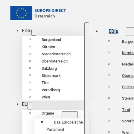
EDIs
EDIs
Burgenland
Burgen
Kärnten
Kärnte
Niederösterreich
Oberösterreich
Nieder
Salzburg
Oberös
Steiermark
Tirol
Salzbu
Vorarlberg
Wien
Steier
EU
Tirol
Organe
Vorarl
Das Europäische
Parlament
Wien