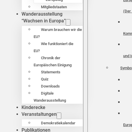
Mitgliedstaaten
(Der 
Wanderausstellung
“Wachsen in Europa”
Warum brauchen wir die
Komm
EU?
Wie funktioniert die
EU?
und I
Chronik der
Europäischen Einigung
Symbo
Statements
Quiz
Downloads
Digitale
Wanderausstellung
Kinderecke
Veranstaltungen
Demokratiekalendar
Euro
Publikationen