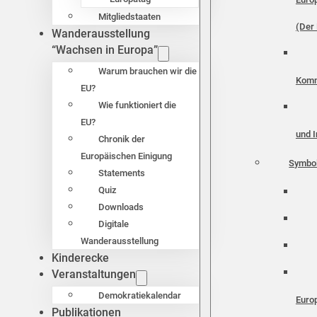
Mitgliedstaaten
(Der 
Wanderausstellung
“Wachsen in Europa”
Warum brauchen wir die
Komm
EU?
Wie funktioniert die
EU?
und I
Chronik der
Europäischen Einigung
Symbo
Statements
Quiz
Downloads
Digitale
Wanderausstellung
Kinderecke
Veranstaltungen
Demokratiekalendar
Euro
Publikationen