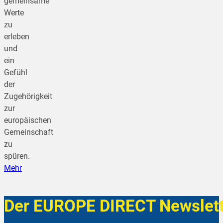
gemeinsame
Werte
zu
erleben
und
ein
Gefühl
der
Zugehörigkeit
zur
europäischen
Gemeinschaft
zu
spüren.
Mehr
Der EUROPE DIRECT Newslett