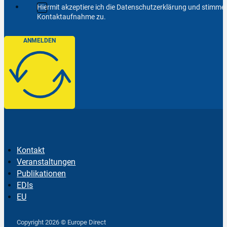
Hiermit akzeptiere ich die Datenschutzerklärung und stimm
Kontaktaufnahme zu.
ANMELDEN
Kontakt
Veranstaltungen
Publikationen
EDIs
EU
Follow us on Facebook
Follow us on Instagram
Follow us on YouTube
Copyright 2026 © Europe Direct