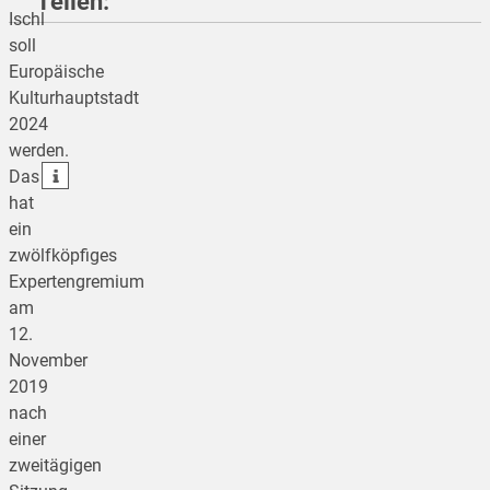
Teilen:
Ischl
soll
Europäische
teilen
Kulturhauptstadt
2024
teilen
werden.
teilen
Das
hat
ein
zwölfköpfiges
Expertengremium
am
12.
November
2019
nach
einer
zweitägigen