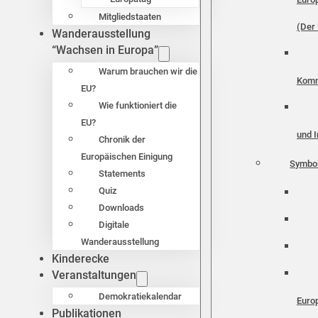
Mitgliedstaaten
(Der 
Wanderausstellung
“Wachsen in Europa”
Warum brauchen wir die
Komm
EU?
Wie funktioniert die
EU?
und I
Chronik der
Europäischen Einigung
Symbo
Statements
Quiz
Downloads
Digitale
Wanderausstellung
Kinderecke
Veranstaltungen
Demokratiekalendar
Euro
Publikationen