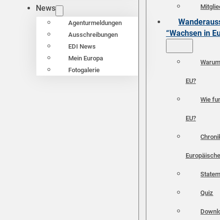
Mitgli
News
Wanderauss
Agenturmeldungen
“Wachsen in E
Ausschreibungen
EDI News
Mein Europa
Warum 
Fotogalerie
EU?
Wie fun
EU?
Chroni
Europäische
Statem
Quiz
Downl