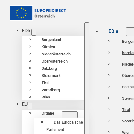
EDIs
EDIs
Burgenland
Burgen
Kärnten
Kärnte
Niederösterreich
Oberösterreich
Nieder
Salzburg
Oberös
Steiermark
Tirol
Salzbu
Vorarlberg
Wien
Steier
EU
Tirol
Organe
Vorarl
Das Europäische
Parlament
Wien