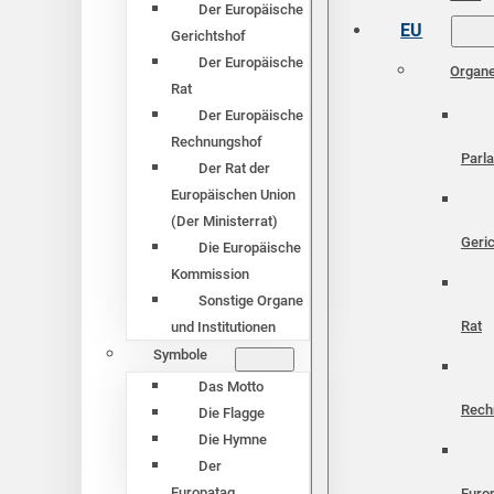
Der Europäische
EU
Gerichtshof
Der Europäische
Organ
Rat
Der Europäische
Rechnungshof
Parl
Der Rat der
Europäischen Union
(Der Ministerrat)
Geri
Die Europäische
Kommission
Sonstige Organe
Rat
und Institutionen
Symbole
Das Motto
Rech
Die Flagge
Die Hymne
Der
Europatag
Euro