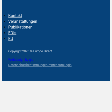
Kontakt
Veranstaltungen
Publikationen
EDIs
EU
Follow us on Facebook
Follow us on Instagram
Follow us on YouTube
Copyright 2026 © Europe Direct
Webdesign by qlp
Datenschutzbestimmungen
Impressum
Login