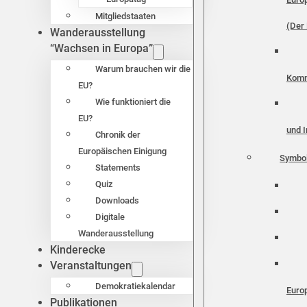
Mitgliedstaaten
(Der 
Wanderausstellung
“Wachsen in Europa”
Warum brauchen wir die
Komm
EU?
Wie funktioniert die
EU?
und I
Chronik der
Europäischen Einigung
Symbo
Statements
Quiz
Downloads
Digitale
Wanderausstellung
Kinderecke
Veranstaltungen
Demokratiekalendar
Euro
Publikationen