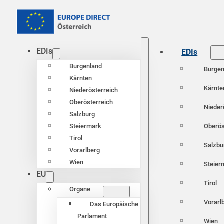
EDIs
EDIs
Burgenland
Burgen
Kärnten
Kärnte
Niederösterreich
Oberösterreich
Nieder
Salzburg
Oberös
Steiermark
Tirol
Salzbu
Vorarlberg
Wien
Steier
EU
Tirol
Organe
Vorarl
Das Europäische
Parlament
Wien