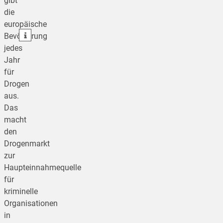
gibt
die
teilen
europäische
teilen
Bevölkerung
jedes
Jahr
für
Drogen
aus.
Das
macht
den
Drogenmarkt
zur
Haupteinnahmequelle
für
kriminelle
Organisationen
in