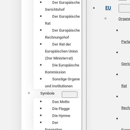
Der Europäische
EU
Gerichtshof
Der Europäische
Organ
Rat
Der Europäische
Rechnungshof
Parl
Der Rat der
Europäischen Union
(Der Ministerrat)
Geri
Die Europäische
Kommission
Sonstige Organe
Rat
und Institutionen
Symbole
Das Motto
Rech
Die Flagge
Die Hymne
Der
Europatag
Euro