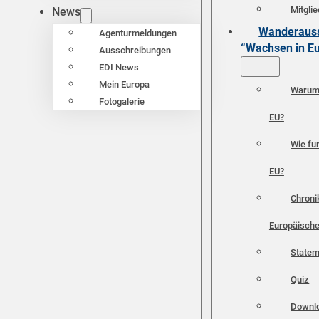
Mitgli
News
Wanderauss
Agenturmeldungen
“Wachsen in E
Ausschreibungen
EDI News
Mein Europa
Warum 
Fotogalerie
EU?
Wie fun
EU?
Chroni
Europäische
Statem
Quiz
Downl