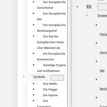
Der Europäische
EU
Gerichtshof
Der Europäische
Organ
Rat
Der Europäische
Rechnungshof
Parl
Der Rat der
Europäischen Union
(Der Ministerrat)
Geri
Die Europäische
Kommission
Sonstige Organe
Rat
und Institutionen
Symbole
Das Motto
Rech
Die Flagge
Die Hymne
Der
Europatag
Euro