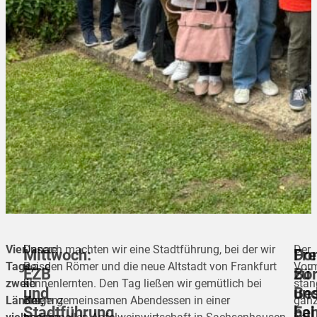
Vier
Unsere
Danach machten wir eine Stadtführung, bei der wir
Der
Mittwoch:
Don
Fre
Tage,
Reise
u.a. den Römer und die neue Altstadt von Frankfurt
Vorm
EZB
Bö
zu
zwei
ab
kennenlernten. Den Tag ließen wir gemütlich bei
stan
und
un
Be
Länder,
Bregenz
einem gemeinsamen Abendessen in einer
gan
Stadtführung
Fah
bei