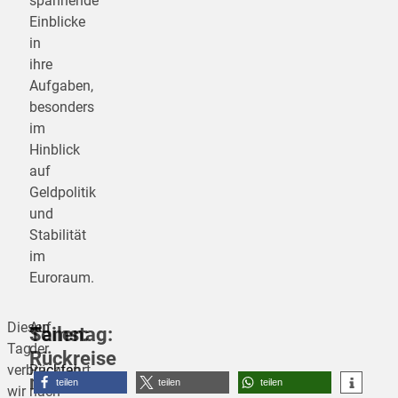
spannende
Einblicke
in
ihre
Aufgaben,
besonders
im
Hinblick
auf
Geldpolitik
und
Stabilität
im
Euroraum.
Diesen
Auf
Samstag:
Teilen:
Tag
der
Rückreise
verbrachten
Rückfahrt
mit
teilen
teilen
teilen
wir
nach