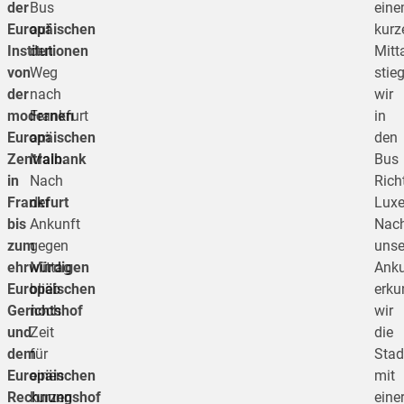
der
Bus
ein
Europäischen
auf
kurz
Institutionen
den
Mitt
von
Weg
stie
der
nach
wir
modernen
Frankfurt
in
Europäischen
am
den
Zentralbank
Main.
Bus
in
Nach
Rich
Frankfurt
der
Lux
bis
Ankunft
Nac
zum
gegen
unse
ehrwürdigen
Mittag
Anku
Europäischen
blieb
erku
Gerichtshof
noch
wir
und
Zeit
die
dem
für
Stad
Europäischen
einen
mit
Rechnungshof
kurzen
eine