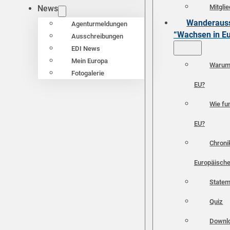
Mitgli
News
Wanderauss
Agenturmeldungen
“Wachsen in E
Ausschreibungen
EDI News
Mein Europa
Warum 
Fotogalerie
EU?
Wie fun
EU?
Chroni
Europäische
Statem
Quiz
Downl