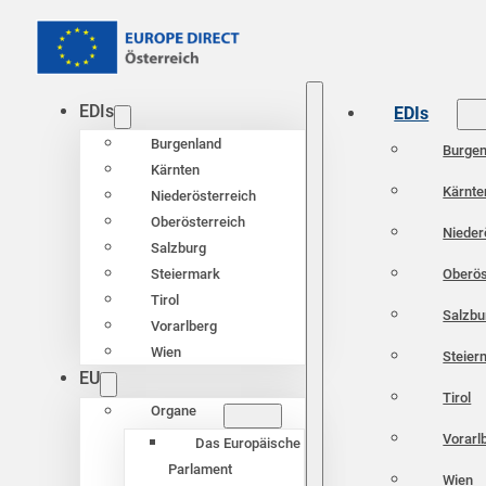
EDIs
EDIs
Burgenland
Burgen
Kärnten
Kärnte
Niederösterreich
Oberösterreich
Nieder
Salzburg
Oberös
Steiermark
Tirol
Salzbu
Vorarlberg
Wien
Steier
EU
Tirol
Organe
Vorarl
Das Europäische
Parlament
Wien