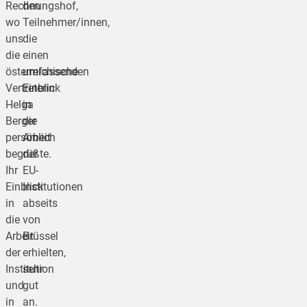
Rechnungshof,
den
wo
Teilnehmer/innen,
uns
die
die
einen
österreichische
umfassenden
Vertreterin
Einblick
Helga
in
Berger
die
persönlich
Arbeit
begrüßte.
der
Ihr
EU-
Einblick
Institutionen
in
abseits
die
von
Arbeit
Brüssel
der
erhielten,
Institution
sehr
und
gut
in
an.