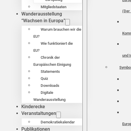
Mitgliedstaaten
(Der 
Wanderausstellung
“Wachsen in Europa”
Warum brauchen wir die
Komm
EU?
Wie funktioniert die
EU?
und I
Chronik der
Europäischen Einigung
Symbo
Statements
Quiz
Downloads
Digitale
Wanderausstellung
Kinderecke
Veranstaltungen
Demokratiekalendar
Euro
Publikationen