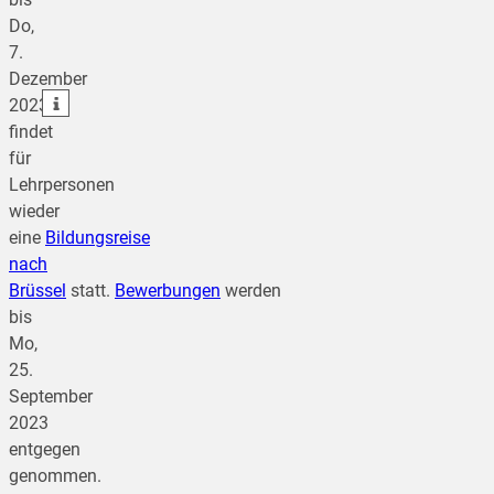
teilen
Do,
7.
teilen
Dezember
teilen
2023
findet
für
Lehrpersonen
wieder
eine
Bildungsreise
nach
Brüssel
statt.
Bewerbungen
werden
bis
Mo,
25.
September
2023
entgegen
genommen.