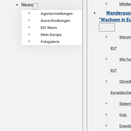
Mitgli
News
Wanderauss
Agenturmeldungen
“Wachsen in E
Ausschreibungen
EDI News
Mein Europa
Warum 
Fotogalerie
EU?
Wie fun
EU?
Chroni
Europäische
Statem
Quiz
Downl