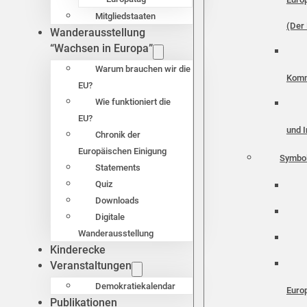
Mitgliedstaaten
(Der 
Wanderausstellung
“Wachsen in Europa”
Warum brauchen wir die
Komm
EU?
Wie funktioniert die
EU?
und I
Chronik der
Europäischen Einigung
Symbo
Statements
Quiz
Downloads
Digitale
Wanderausstellung
Kinderecke
Veranstaltungen
Demokratiekalendar
Euro
Publikationen