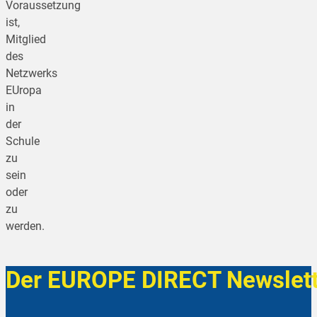
Voraussetzung
ist,
Mitglied
des
Netzwerks
EUropa
in
der
Schule
zu
sein
oder
zu
werden.
Der EUROPE DIRECT Newslett