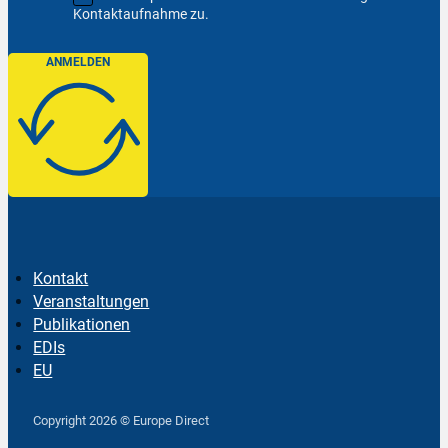
Kontaktaufnahme zu.
ANMELDEN
Kontakt
Veranstaltungen
Publikationen
EDIs
EU
Follow us on Facebook
Follow us on Instagram
Follow us on YouTube
Copyright 2026 © Europe Direct