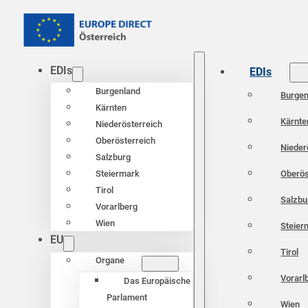
EDIs
EDIs
Burgenland
Burgen
Kärnten
Kärnte
Niederösterreich
Oberösterreich
Nieder
Salzburg
Oberös
Steiermark
Tirol
Salzbu
Vorarlberg
Wien
Steier
EU
Tirol
Organe
Vorarl
Das Europäische
Parlament
Wien