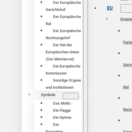
Der Europäische
EU
Gerichtshof
Der Europäische
Organ
Rat
Der Europäische
Rechnungshof
Parl
Der Rat der
Europäischen Union
(Der Ministerrat)
Geri
Die Europäische
Kommission
Sonstige Organe
Rat
und Institutionen
Symbole
Das Motto
Rech
Die Flagge
Die Hymne
Der
Europatag
Euro