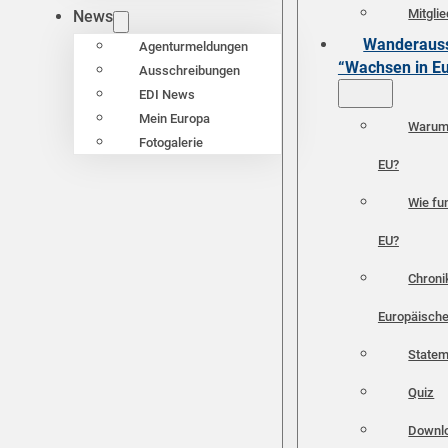
Mitgli
News
Wanderauss
Agenturmeldungen
“Wachsen in E
Ausschreibungen
EDI News
Mein Europa
Warum 
Fotogalerie
EU?
Wie fun
EU?
Chroni
Europäische
Statem
Quiz
Downl