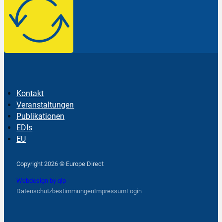
Kontakt
Veranstaltungen
Publikationen
EDIs
EU
Follow us on Facebook
Follow us on Instagram
Follow us on YouTube
Copyright 2026 © Europe Direct
Webdesign by qlp
Datenschutzbestimmungen
Impressum
Login