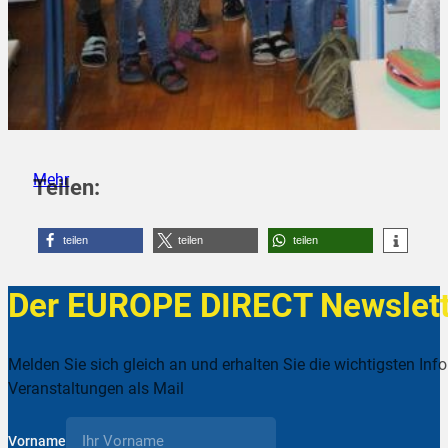
Mehr
Teilen:
teilen
teilen
teilen
Der EUROPE DIRECT Newslett
Melden Sie sich gleich an und erhalten Sie die wichtigsten Inf
Veranstaltungen als Mail
Vorname