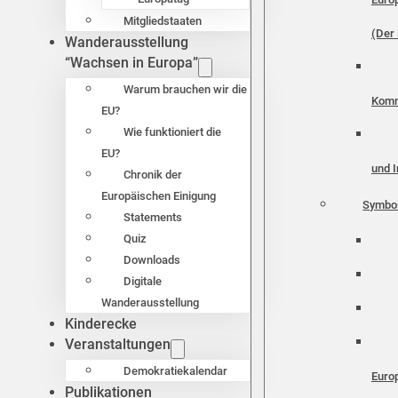
Mitgliedstaaten
(Der 
Wanderausstellung
“Wachsen in Europa”
Warum brauchen wir die
Komm
EU?
Wie funktioniert die
EU?
und I
Chronik der
Europäischen Einigung
Symbo
Statements
Quiz
Downloads
Digitale
Wanderausstellung
Kinderecke
Veranstaltungen
Demokratiekalendar
Euro
Publikationen