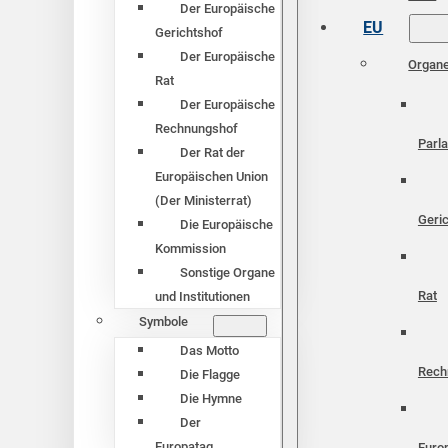
Der Europäische
EU
Gerichtshof
Der Europäische
Organ
Rat
Der Europäische
Rechnungshof
Parl
Der Rat der
Europäischen Union
(Der Ministerrat)
Geri
Die Europäische
Kommission
Sonstige Organe
Rat
und Institutionen
Symbole
Das Motto
Rech
Die Flagge
Die Hymne
Der
Europatag
Euro