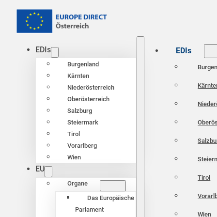
EDIs
EDIs
Burgenland
Burgen
Kärnten
Kärnte
Niederösterreich
Oberösterreich
Nieder
Salzburg
Oberös
Steiermark
Tirol
Salzbu
Vorarlberg
Wien
Steier
EU
Tirol
Organe
Vorarl
Das Europäische
Parlament
Wien