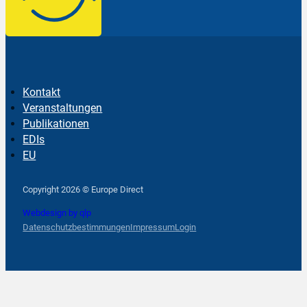
Kontakt
Veranstaltungen
Publikationen
EDIs
EU
Follow us on Facebook
Follow us on Instagram
Follow us on YouTube
Copyright 2026 © Europe Direct
Webdesign by qlp
Datenschutzbestimmungen
Impressum
Login