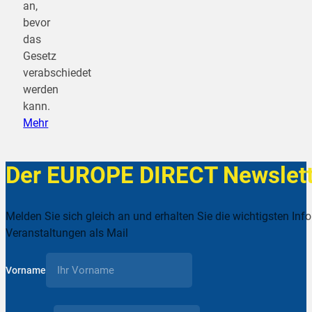
an,
bevor
das
Gesetz
verabschiedet
werden
kann.
Mehr
Der EUROPE DIRECT Newslett
Melden Sie sich gleich an und erhalten Sie die wichtigsten Inf
Veranstaltungen als Mail
Vorname