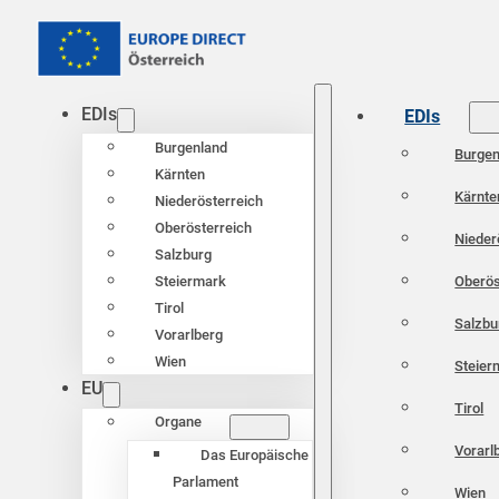
EDIs
EDIs
Burgenland
Burgen
Kärnten
Kärnte
Niederösterreich
Oberösterreich
Nieder
Salzburg
Oberös
Steiermark
Tirol
Salzbu
Vorarlberg
Wien
Steier
EU
Tirol
Organe
Vorarl
Das Europäische
Parlament
Wien