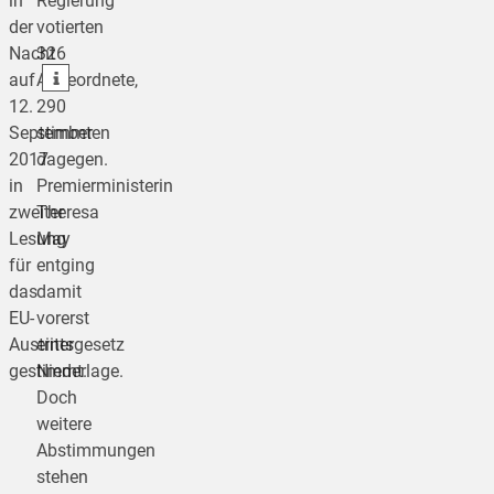
in
Regierung
der
votierten
teilen
Nacht
326
teilen
auf
Abgeordnete,
12.
290
September
stimmten
2017
dagegen.
in
Premierministerin
zweiter
Theresa
Lesung
May
für
entging
das
damit
EU-
vorerst
Austrittsgesetz
einer
gestimmt.
Niederlage.
Doch
weitere
Abstimmungen
stehen