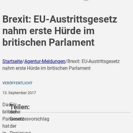
Brexit: EU-Austrittsgesetz
nahm erste Hürde im
britischen Parlament
Startseite
/
Agentur-Meldungen
/
Brexit: EU-Austrittsgesetz
nahm erste Hürde im britischen Parlament
VERÖFFENTLICHT
13. September 2017
Das
Für
Teilen:
britische
den
Parlament
Gesetzesvorschlag
hat
der
teilen