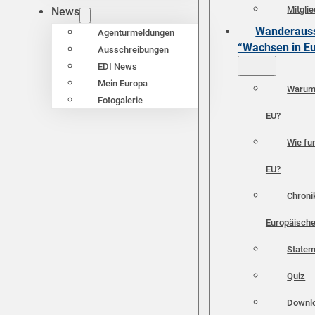
Mitgli
News
Wanderauss
Agenturmeldungen
“Wachsen in E
Ausschreibungen
EDI News
Mein Europa
Warum 
Fotogalerie
EU?
Wie fun
EU?
Chroni
Europäische
Statem
Quiz
Downl