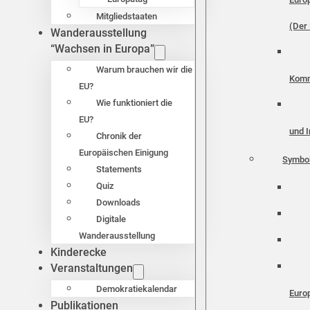
Mitgliedstaaten
(Der 
Wanderausstellung
“Wachsen in Europa”
Warum brauchen wir die
Komm
EU?
Wie funktioniert die
EU?
und I
Chronik der
Europäischen Einigung
Symbo
Statements
Quiz
Downloads
Digitale
Wanderausstellung
Kinderecke
Veranstaltungen
Demokratiekalendar
Euro
Publikationen