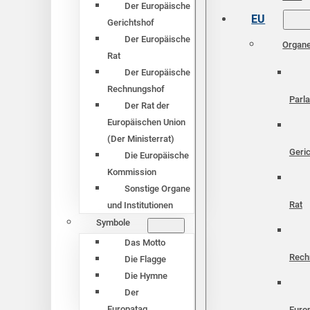
Der Europäische
EU
Gerichtshof
Der Europäische
Organ
Rat
Der Europäische
Rechnungshof
Parl
Der Rat der
Europäischen Union
(Der Ministerrat)
Geri
Die Europäische
Kommission
Sonstige Organe
Rat
und Institutionen
Symbole
Das Motto
Rech
Die Flagge
Die Hymne
Der
Europatag
Euro