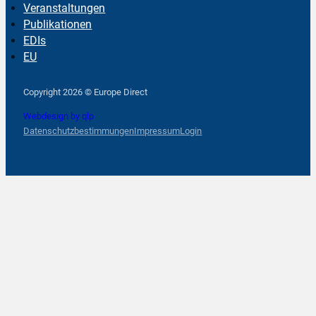
Veranstaltungen
Publikationen
EDIs
EU
Follow us on Facebook
Follow us on Instagram
Follow us on YouTube
Copyright 2026 © Europe Direct
Webdesign by qlp
Datenschutzbestimmungen
Impressum
Login