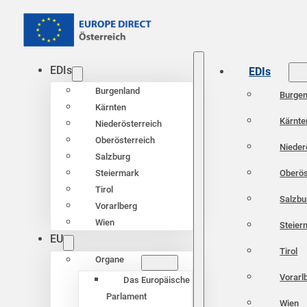
EDIs
EDIs
Burgenland
Burgen
Kärnten
Kärnte
Niederösterreich
Oberösterreich
Nieder
Salzburg
Oberös
Steiermark
Tirol
Salzbu
Vorarlberg
Wien
Steier
EU
Tirol
Organe
Vorarl
Das Europäische
Parlament
Wien