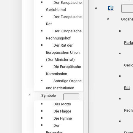
Der Europäische
EU
Gerichtshof
Der Europäische
Organ
Rat
Der Europäische
Rechnungshof
Parl
Der Rat der
Europäischen Union
(Der Ministerrat)
Geri
Die Europäische
Kommission
Sonstige Organe
Rat
und Institutionen
Symbole
Das Motto
Rech
Die Flagge
Die Hymne
Der
Europatag
Euro