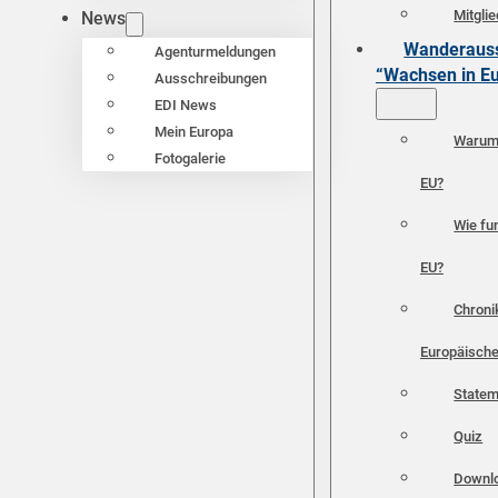
Mitgli
News
Wanderauss
Agenturmeldungen
“Wachsen in E
Ausschreibungen
EDI News
Mein Europa
Warum 
Fotogalerie
EU?
Wie fun
EU?
Chroni
Europäische
Statem
Quiz
Downl