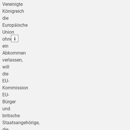
Vereinigte
Königreich
teilen
die
Europäische
teilen
Union
teilen
ohne
ein
Abkommen
verlassen,
will
die
EU-
Kommission
EU-
Bürger
und
britische
Staatsangehörige,
die