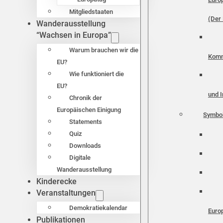
Mitgliedstaaten
(Der 
Wanderausstellung
“Wachsen in Europa”
Warum brauchen wir die
Komm
EU?
Wie funktioniert die
EU?
und I
Chronik der
Europäischen Einigung
Symbo
Statements
Quiz
Downloads
Digitale
Wanderausstellung
Kinderecke
Veranstaltungen
Demokratiekalendar
Euro
Publikationen