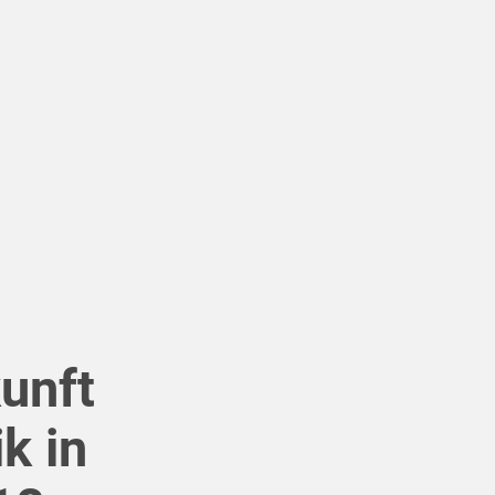
unft
k in