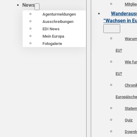
Mitgli
News
Wanderauss
Agenturmeldungen
“Wachsen in E
Ausschreibungen
EDI News
Mein Europa
Warum 
Fotogalerie
EU?
Wie fun
EU?
Chroni
Europäische
Statem
Quiz
Downl