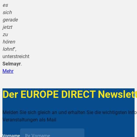
es
sich
gerade
jetzt
zu
hören
lohnt
“,
unterstreicht
Selmayr
.
Mehr
Der EUROPE DIRECT Newslett
Melden Sie sich gleich an und erhalten Sie die wichtigsten Inf
Veranstaltungen als Mail
Vorname