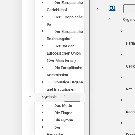
Der Europäische
EU
Gerichtshof
Der Europäische
Organ
Rat
Der Europäische
Rechnungshof
Parl
Der Rat der
Europäischen Union
(Der Ministerrat)
Geri
Die Europäische
Kommission
Sonstige Organe
Rat
und Institutionen
Symbole
Das Motto
Rech
Die Flagge
Die Hymne
Der
Europatag
Euro