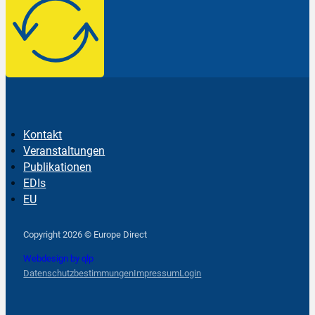
Kontakt
Veranstaltungen
Publikationen
EDIs
EU
Follow us on Facebook
Follow us on Instagram
Follow us on YouTube
Copyright 2026 © Europe Direct
Webdesign by qlp
Datenschutzbestimmungen
Impressum
Login