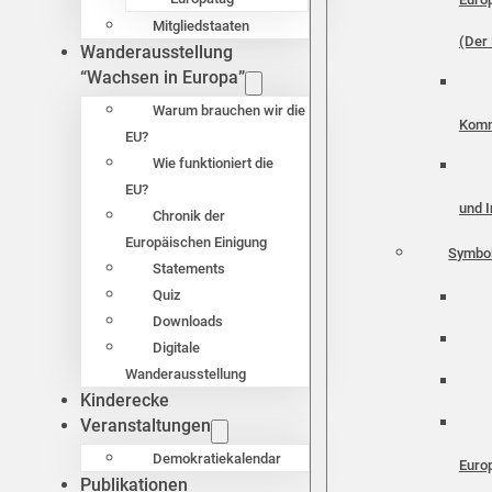
Mitgliedstaaten
(Der 
Wanderausstellung
“Wachsen in Europa”
Warum brauchen wir die
Komm
EU?
Wie funktioniert die
EU?
und I
Chronik der
Europäischen Einigung
Symbo
Statements
Quiz
Downloads
Digitale
Wanderausstellung
Kinderecke
Veranstaltungen
Demokratiekalendar
Euro
Publikationen