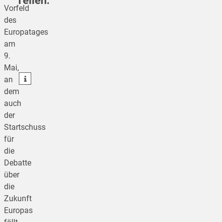
Teilen:
Vorfeld
des
Europatages
teilen
am
9.
teilen
Mai,
teilen
an
dem
auch
der
Startschuss
für
die
Debatte
über
die
Zukunft
Europas