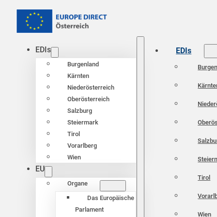
EDIs
EDIs
Burgenland
Burgen
Kärnten
Kärnte
Niederösterreich
Oberösterreich
Nieder
Salzburg
Oberös
Steiermark
Tirol
Salzbu
Vorarlberg
Wien
Steier
EU
Tirol
Organe
Vorarl
Das Europäische
Parlament
Wien