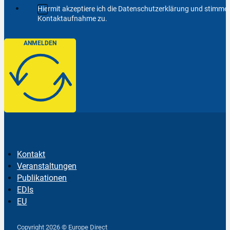
Hiermit akzeptiere ich die Datenschutzerklärung und stimm
Kontaktaufnahme zu.
ANMELDEN
Kontakt
Veranstaltungen
Publikationen
EDIs
EU
Follow us on Facebook
Follow us on Instagram
Follow us on YouTube
Copyright 2026 © Europe Direct