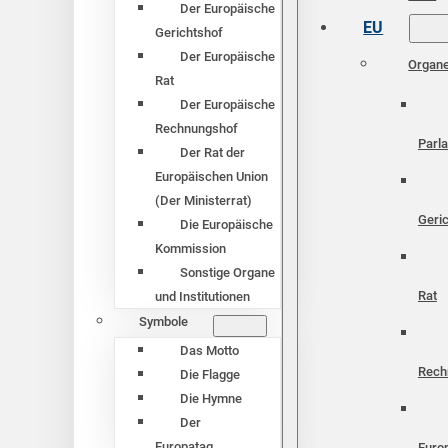
Der Europäische
EU
Gerichtshof
Der Europäische
Organ
Rat
Der Europäische
Rechnungshof
Parl
Der Rat der
Europäischen Union
(Der Ministerrat)
Geri
Die Europäische
Kommission
Sonstige Organe
Rat
und Institutionen
Symbole
Das Motto
Rech
Die Flagge
Die Hymne
Der
Europatag
Euro