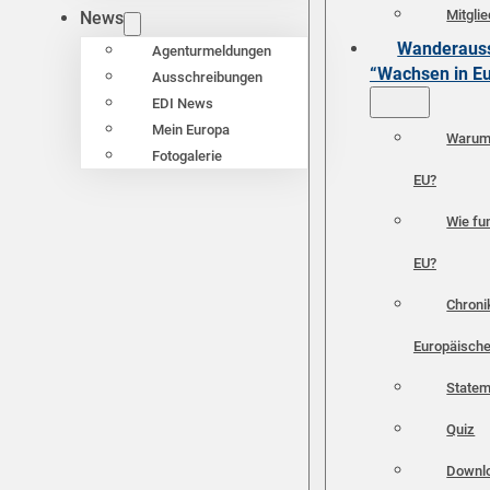
Mitgli
News
Wanderauss
Agenturmeldungen
“Wachsen in E
Ausschreibungen
EDI News
Mein Europa
Warum 
Fotogalerie
EU?
Wie fun
EU?
Chroni
Europäische
Statem
Quiz
Downl