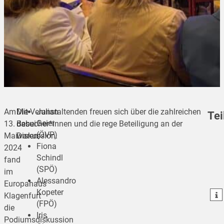
Am
Mit
Die Veranstaltenden freuen sich über die zahlreichen
Julian
Tei
Geier
13.
dabei
Besucher*innen und die rege Beteiligung an der
(ÖVP)
Mai
waren:
Diskussion.
Fiona
2024
Schindl
teilen
fand
(SPÖ)
im
teilen
Alessandro
Europahaus
Kopeter
teilen
Klagenfurt
(FPÖ)
die
Iris
Podiumsdiskussion