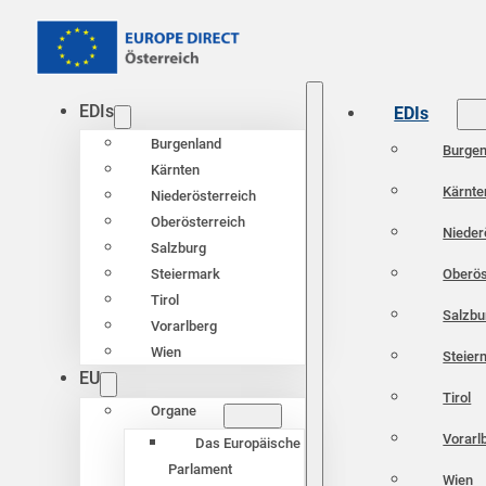
EDIs
EDIs
Burgenland
Burgen
Kärnten
Kärnte
Niederösterreich
Oberösterreich
Nieder
Salzburg
Oberös
Steiermark
Tirol
Salzbu
Vorarlberg
Wien
Steier
EU
Tirol
Organe
Vorarl
Das Europäische
Parlament
Wien