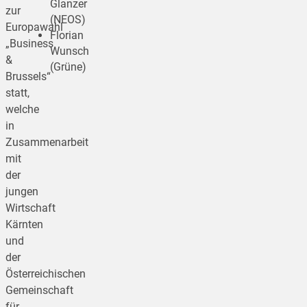
Glanzer
zur
(NEOS)
Europawahl
Florian
„Business
Wunsch
&
(Grüne)
Brussels“
statt,
welche
in
Zusammenarbeit
mit
der
jungen
Wirtschaft
Kärnten
und
der
Österreichischen
Gemeinschaft
für