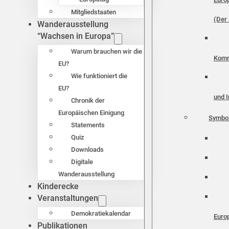
Mitgliedstaaten
(Der 
Wanderausstellung
“Wachsen in Europa”
Warum brauchen wir die
Komm
EU?
Wie funktioniert die
EU?
und I
Chronik der
Europäischen Einigung
Symbo
Statements
Quiz
Downloads
Digitale
Wanderausstellung
Kinderecke
Veranstaltungen
Demokratiekalendar
Euro
Publikationen