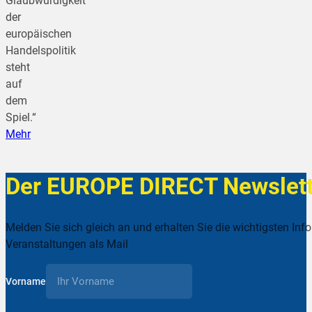
Glaubwürdigkeit
der
europäischen
Handelspolitik
steht
auf
dem
Spiel.“
Mehr
Der EUROPE DIRECT Newslett
Melden Sie sich gleich an und erhalten Sie die wichtigsten Inf
Veranstaltungen als Mail
Vorname