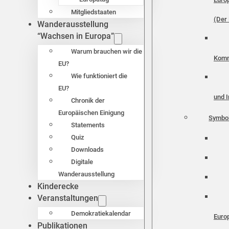
Mitgliedstaaten
(Der 
Wanderausstellung
“Wachsen in Europa”
Warum brauchen wir die
Komm
EU?
Wie funktioniert die
EU?
und I
Chronik der
Europäischen Einigung
Symbo
Statements
Quiz
Downloads
Digitale
Wanderausstellung
Kinderecke
Veranstaltungen
Demokratiekalendar
Euro
Publikationen