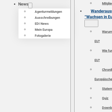
Mitgli
News
Wanderauss
Agenturmeldungen
“Wachsen in E
Ausschreibungen
EDI News
Mein Europa
Warum 
Fotogalerie
EU?
Wie fun
EU?
Chroni
Europäische
Statem
Quiz
Downl