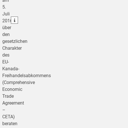
am
5.
teilen
Juli
teilen
2016
über
den
gesetzlichen
Charakter
des
EU-
Kanada-
Freihandelsabkommens
(Comprehensive
Economic
Trade
Agreement
–
CETA)
beraten