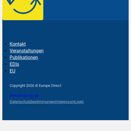
Kontakt
Veranstaltungen
Publikationen
EDIs
EU
Follow us on Facebook
Follow us on Instagram
Follow us on YouTube
Copyright 2026 © Europe Direct
Webdesign by qlp
Datenschutzbestimmungen
Impressum
Login