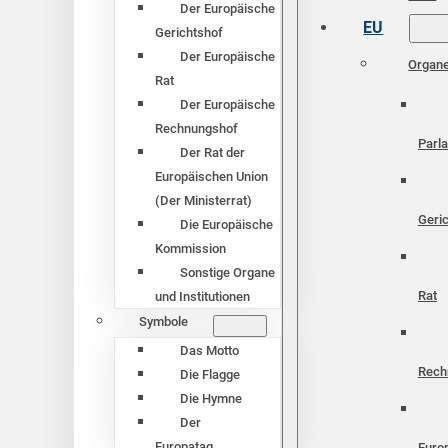
Der Europäische
EU
Gerichtshof
Der Europäische
Organ
Rat
Der Europäische
Rechnungshof
Parl
Der Rat der
Europäischen Union
(Der Ministerrat)
Geri
Die Europäische
Kommission
Sonstige Organe
Rat
und Institutionen
Symbole
Das Motto
Rech
Die Flagge
Die Hymne
Der
Europatag
Euro