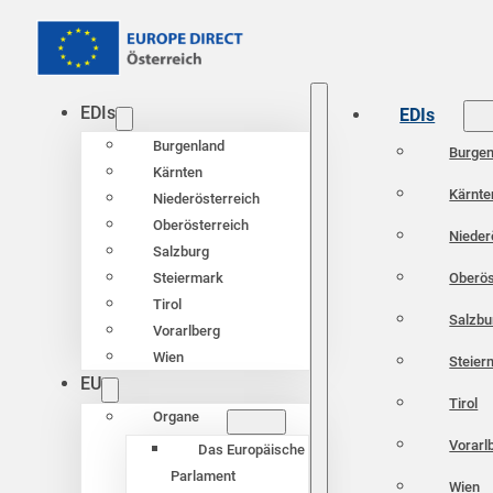
EDIs
EDIs
Burgenland
Burgen
Kärnten
Kärnte
Niederösterreich
Oberösterreich
Nieder
Salzburg
Oberös
Steiermark
Tirol
Salzbu
Vorarlberg
Wien
Steier
EU
Tirol
Organe
Vorarl
Das Europäische
Parlament
Wien