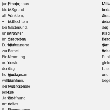
jung
Europahaus
Ursula,
Mili
Mitw
bis
aufgrund
MS
in
beda
alt
von
Winklern,
Zus
die
–
schlechtem
MS
mit
dies
bei
Wetter,
Lavamünd,
den
Tag
uns
strömten
MMS
Klag
so
im
zahlreiche
Seeboden,
Fahn
beso
Europahaus
Interessierte
HLW
die
gem
zur
herbei,
St.
das
habe
Einstimmung
um
Veit
Pub
auf
den
sowie
glei
den
Tag
die
fasz
Europatag
gemeinsam
Gustav
und
willkommen,
zu
Mahler
bege
der
verbringen.
Musikschule
jedes
Die
für
Jahr
Eröffnung
ein
am
des
volles
9.
Europatages
Haus