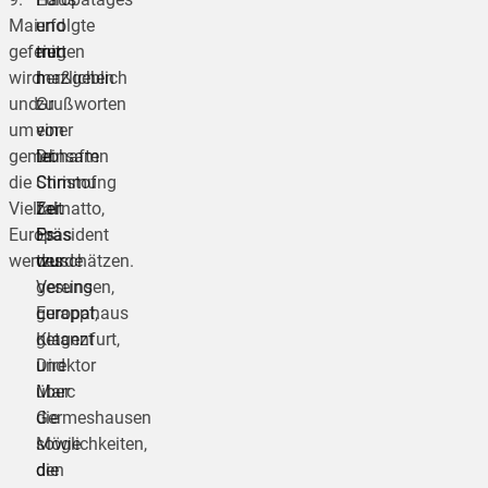
Mai
erfolgte
und
gefeiert
mit
trugen
wird
herzlichen
maßgeblich
und
Grußworten
zu
um
von
einer
gemeinsam
Dr.
lebhaften
die
Christof
Stimmung
Vielfalt
Zernatto,
bei.
Europas
Präsident
Es
wertzuschätzen.
des
wurde
Vereins
gesungen,
Europahaus
gerappt,
Klagenfurt,
getanzt
Direktor
und
Marc
über
Germeshausen
die
sowie
Möglichkeiten,
den
die