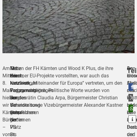
Am
Trotz
Mit
Neben der FH Kärnten und Wood K Plus, die ihre
Den
An
Tei
Mittwoch,
der
ihren
Kärntner EU-Projekte vorstellten, war auch das
krön
dies
8.
kurzfristigen
kreativen
Netzwerk „Miteinander für Europa“ vertreten, um den
Absc
Stell
Mai
Verlagerung
Programmbeiträgen
Tag zu würdigen. Politische Worte wurden von
des
möc
teilen
hießen
der
sorgten
Bundesrätin Claudia Arpa, Bürgermeister Christian
Fest
wir
wir
Veranstaltung
die
Scheider sowie Vizebürgermeister Alexander Kastner
bild
uns
teilen
Kärntens
vom
Schulklassen
gesprochen.
eine
bei
teilen
Bürger*innen
Neuen
der
beei
alle
–
Platz
VS
Darb
Besu
von
ins
St.
der
und