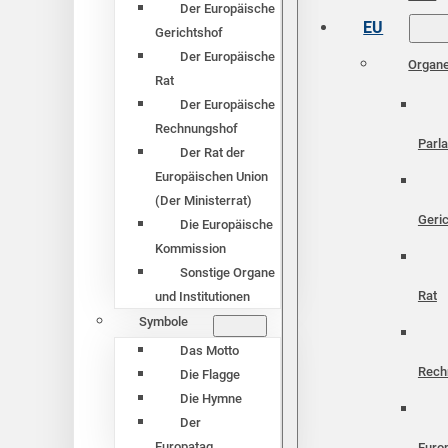
Der Europäische
EU
Gerichtshof
Der Europäische
Organ
Rat
Der Europäische
Rechnungshof
Parl
Der Rat der
Europäischen Union
(Der Ministerrat)
Geri
Die Europäische
Kommission
Sonstige Organe
Rat
und Institutionen
Symbole
Das Motto
Rech
Die Flagge
Die Hymne
Der
Europatag
Euro