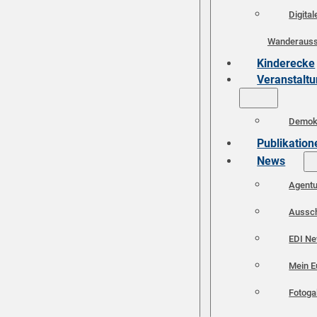
Digital
Wanderauss
Kinderecke
Veranstalt
Demokr
Publikation
News
Agent
Aussc
EDI N
Mein E
Fotoga