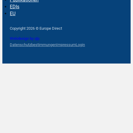
EDIs
EU
Follow us on Facebook
Follow us on Instagram
Follow us on YouTube
Copyright 2026 © Europe Direct
Webdesign by qlp
Datenschutzbestimmungen
Impressum
Login