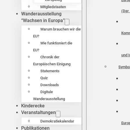
Mitgliedstaaten
(Der 
Wanderausstellung
“Wachsen in Europa”
Warum brauchen wir die
Komm
EU?
Wie funktioniert die
EU?
und I
Chronik der
Europäischen Einigung
Symbo
Statements
Quiz
Downloads
Digitale
Wanderausstellung
Kinderecke
Veranstaltungen
Demokratiekalendar
Euro
Publikationen