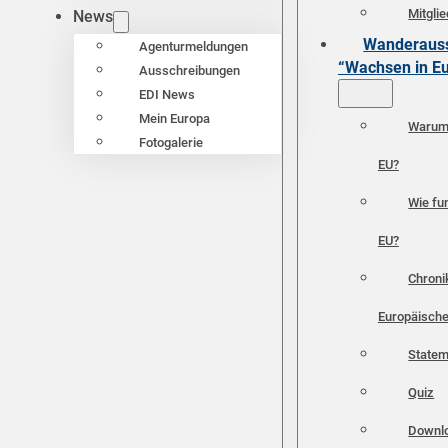
Mitgli
News
Wanderauss
Agenturmeldungen
“Wachsen in E
Ausschreibungen
EDI News
Mein Europa
Warum 
Fotogalerie
EU?
Wie fun
EU?
Chroni
Europäische
Statem
Quiz
Downl