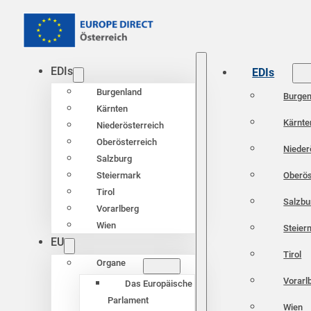
EDIs
EDIs
Burgenland
Burgen
Kärnten
Kärnte
Niederösterreich
Oberösterreich
Nieder
Salzburg
Oberös
Steiermark
Tirol
Salzbu
Vorarlberg
Wien
Steier
EU
Tirol
Organe
Vorarl
Das Europäische
Parlament
Wien