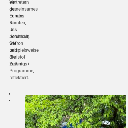
Vertretern
ein
des
gemeinsames
Landes
Europa
Kärnten,
für
Dr.
uns
Johannes
bereithält,
Safron
wie
und
beispielsweise
Christof
die
Zettinig.
Erasmus+
Programme,
reflektiert.