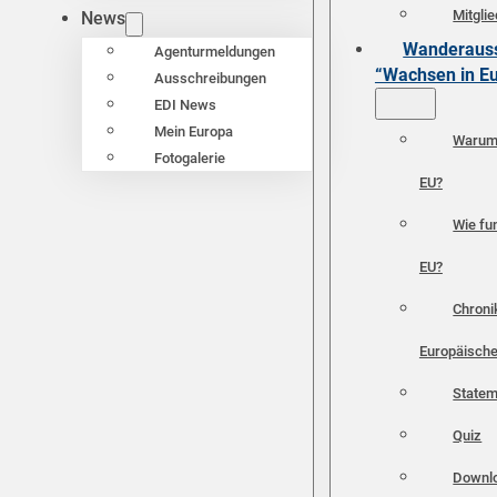
Mitgli
News
Wanderauss
Agenturmeldungen
“Wachsen in E
Ausschreibungen
EDI News
Mein Europa
Warum 
Fotogalerie
EU?
Wie fun
EU?
Chroni
Europäische
Statem
Quiz
Downl