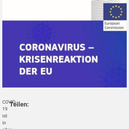
COVID-
Teilen:
19
ist
in
teilen