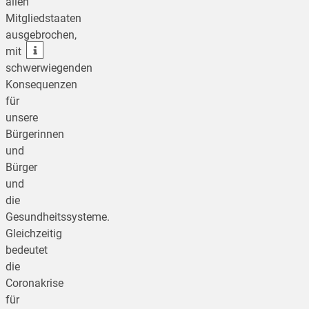
allen
Mitgliedstaaten
teilen
ausgebrochen,
teilen
mit
schwerwiegenden
Konsequenzen
für
unsere
Bürgerinnen
und
Bürger
und
die
Gesundheitssysteme.
Gleichzeitig
bedeutet
die
Coronakrise
für