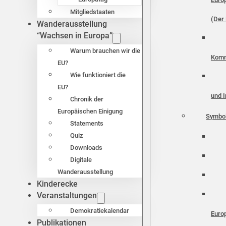
Mitgliedstaaten
(Der 
Wanderausstellung
“Wachsen in Europa”
Warum brauchen wir die
Komm
EU?
Wie funktioniert die
EU?
und I
Chronik der
Europäischen Einigung
Symbo
Statements
Quiz
Downloads
Digitale
Wanderausstellung
Kinderecke
Veranstaltungen
Demokratiekalendar
Euro
Publikationen