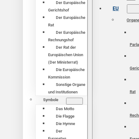
Der Europäische
EU
Gerichtshof
Der Europäische
Organ
Rat
Der Europäische
Rechnungshof
Parl
Der Rat der
Europäischen Union
(Der Ministerrat)
Geri
Die Europäische
Kommission
Sonstige Organe
Rat
und Institutionen
Symbole
Das Motto
Rech
Die Flagge
Die Hymne
Der
Europatag
Euro