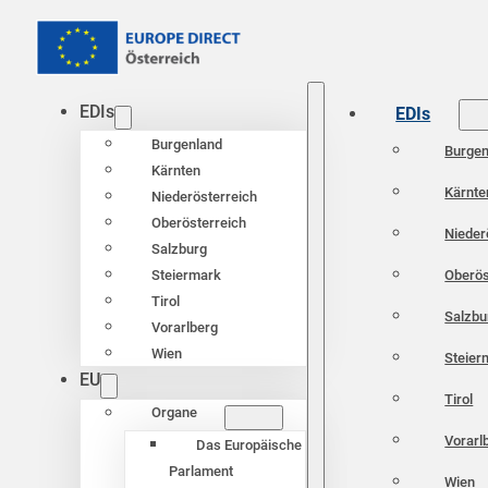
EDIs
EDIs
Burgenland
Burgen
Kärnten
Kärnte
Niederösterreich
Oberösterreich
Nieder
Salzburg
Oberös
Steiermark
Tirol
Salzbu
Vorarlberg
Wien
Steier
EU
Tirol
Organe
Vorarl
Das Europäische
Parlament
Wien