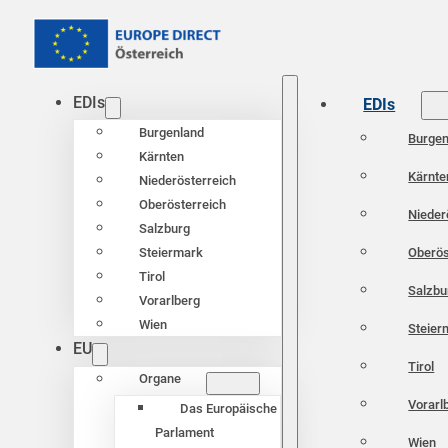
EDIs
EDIs
Burgenland
Burgen
Kärnten
Kärnte
Niederösterreich
Oberösterreich
Nieder
Salzburg
Oberös
Steiermark
Tirol
Salzbu
Vorarlberg
Wien
Steier
EU
Tirol
Organe
Vorarl
Das Europäische
Parlament
Wien