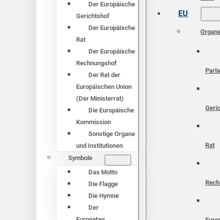
Der Europäische
EU
Gerichtshof
Der Europäische
Organ
Rat
Der Europäische
Rechnungshof
Parl
Der Rat der
Europäischen Union
(Der Ministerrat)
Geri
Die Europäische
Kommission
Sonstige Organe
Rat
und Institutionen
Symbole
Das Motto
Rech
Die Flagge
Die Hymne
Der
Europatag
Euro