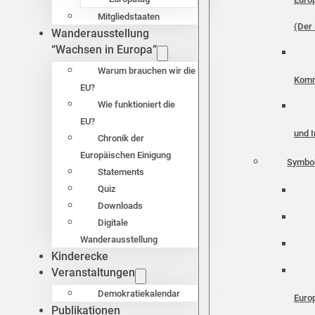
Mitgliedstaaten
(Der 
Wanderausstellung
“Wachsen in Europa”
Warum brauchen wir die
Komm
EU?
Wie funktioniert die
EU?
und I
Chronik der
Europäischen Einigung
Symbo
Statements
Quiz
Downloads
Digitale
Wanderausstellung
Kinderecke
Veranstaltungen
Demokratiekalendar
Euro
Publikationen