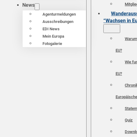
Mitgli
News
Wanderauss
Agenturmeldungen
“Wachsen in E
Ausschreibungen
EDI News
Mein Europa
Warum 
Fotogalerie
EU?
Wie fun
EU?
Chroni
Europäische
Statem
Quiz
Downl