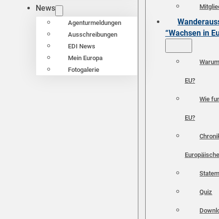
Mitgli
News
Wanderauss
Agenturmeldungen
“Wachsen in E
Ausschreibungen
EDI News
Mein Europa
Warum 
Fotogalerie
EU?
Wie fun
EU?
Chroni
Europäische
Statem
Quiz
Downl