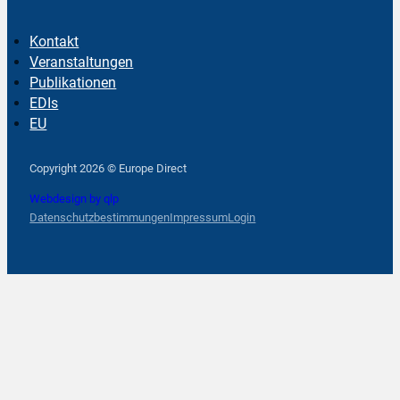
Kontakt
Veranstaltungen
Publikationen
EDIs
EU
Follow us on Facebook
Follow us on Instagram
Follow us on YouTube
Copyright 2026 © Europe Direct
Webdesign by qlp
Datenschutzbestimmungen
Impressum
Login