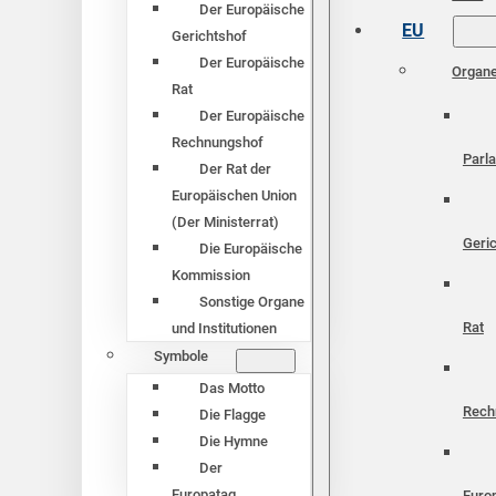
Der Europäische
EU
Gerichtshof
Der Europäische
Organ
Rat
Der Europäische
Rechnungshof
Parl
Der Rat der
Europäischen Union
(Der Ministerrat)
Geri
Die Europäische
Kommission
Sonstige Organe
Rat
und Institutionen
Symbole
Das Motto
Rech
Die Flagge
Die Hymne
Der
Europatag
Euro