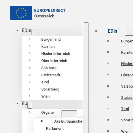
EDIs
EDIs
Burgenland
Burgen
Kärnten
Kärnte
Niederösterreich
Oberösterreich
Nieder
Salzburg
Oberös
Steiermark
Tirol
Salzbu
Vorarlberg
Wien
Steier
EU
Tirol
Organe
Vorarl
Das Europäische
Parlament
Wien