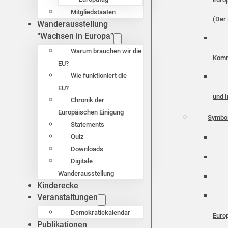
Mitgliedstaaten
(Der 
Wanderausstellung
“Wachsen in Europa”
Warum brauchen wir die
Komm
EU?
Wie funktioniert die
EU?
und I
Chronik der
Europäischen Einigung
Symbo
Statements
Quiz
Downloads
Digitale
Wanderausstellung
Kinderecke
Veranstaltungen
Demokratiekalendar
Euro
Publikationen