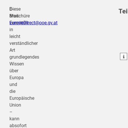
Diese
E-
Tei
Broschüre
Mail:
vermittelt
EuropeDirect@ooe.gv.at
in
teilen
leicht
verständlicher
teilen
Art
teilen
grundlegendes
Wissen
über
Europa
und
die
Europäische
Union
–
kann
absofort