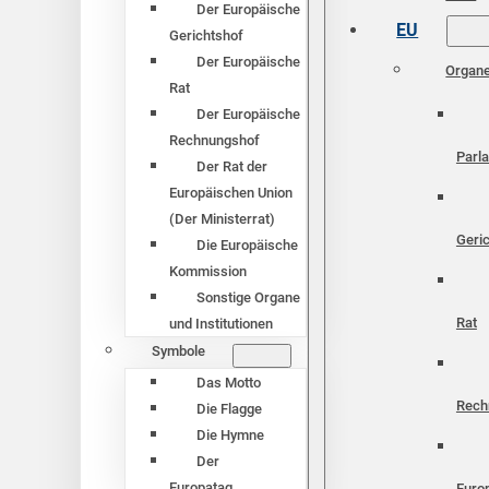
Der Europäische
EU
Gerichtshof
Der Europäische
Organ
Rat
Der Europäische
Rechnungshof
Parl
Der Rat der
Europäischen Union
(Der Ministerrat)
Geri
Die Europäische
Kommission
Sonstige Organe
Rat
und Institutionen
Symbole
Das Motto
Rech
Die Flagge
Die Hymne
Der
Europatag
Euro