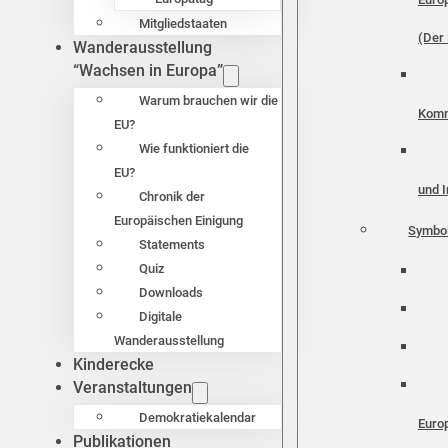
Mitgliedstaaten
(Der 
Wanderausstellung
“Wachsen in Europa”
Warum brauchen wir die
Komm
EU?
Wie funktioniert die
EU?
und I
Chronik der
Europäischen Einigung
Symbo
Statements
Quiz
Downloads
Digitale
Wanderausstellung
Kinderecke
Veranstaltungen
Demokratiekalendar
Euro
Publikationen