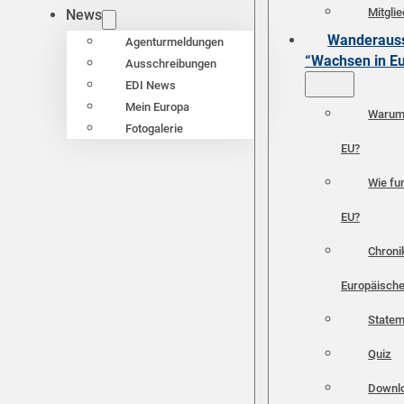
Mitgli
News
Wanderauss
Agenturmeldungen
“Wachsen in E
Ausschreibungen
EDI News
Mein Europa
Warum 
Fotogalerie
EU?
Wie fun
EU?
Chroni
Europäische
Statem
Quiz
Downl