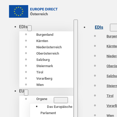
EDIs
EDIs
Burgenland
Burgen
Kärnten
Kärnte
Niederösterreich
Oberösterreich
Nieder
Salzburg
Oberös
Steiermark
Tirol
Salzbu
Vorarlberg
Wien
Steier
EU
Tirol
Organe
Vorarl
Das Europäische
Parlament
Wien