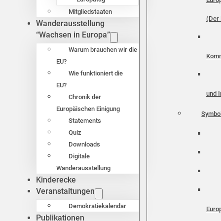
Mitgliedstaaten
(Der 
Wanderausstellung
“Wachsen in Europa”
Warum brauchen wir die
Komm
EU?
Wie funktioniert die
EU?
und I
Chronik der
Europäischen Einigung
Symbo
Statements
Quiz
Downloads
Digitale
Wanderausstellung
Kinderecke
Veranstaltungen
Demokratiekalendar
Euro
Publikationen