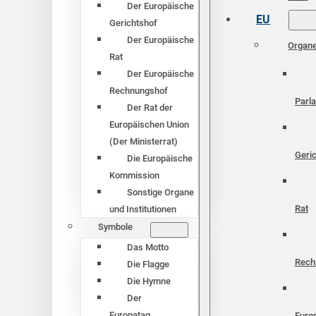
Der Europäische
EU
Gerichtshof
Der Europäische
Organ
Rat
Der Europäische
Rechnungshof
Parl
Der Rat der
Europäischen Union
(Der Ministerrat)
Geri
Die Europäische
Kommission
Sonstige Organe
Rat
und Institutionen
Symbole
Das Motto
Rech
Die Flagge
Die Hymne
Der
Europatag
Euro