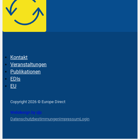
Kontakt
Veranstaltungen
Publikationen
EDIs
EU
Follow us on Facebook
Follow us on Instagram
Follow us on YouTube
Copyright 2026 © Europe Direct
Webdesign by qlp
Datenschutzbestimmungen
Impressum
Login