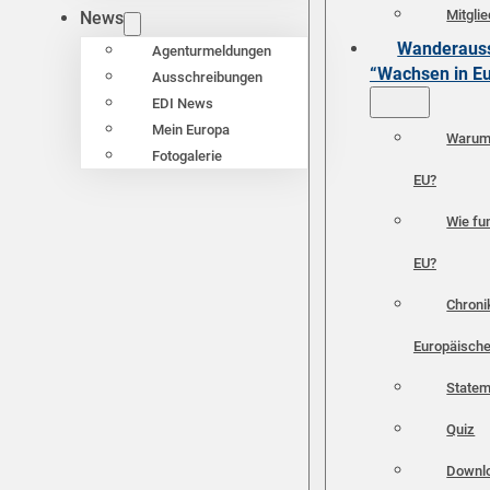
Mitgli
News
Wanderauss
Agenturmeldungen
“Wachsen in E
Ausschreibungen
EDI News
Mein Europa
Warum 
Fotogalerie
EU?
Wie fun
EU?
Chroni
Europäische
Statem
Quiz
Downl