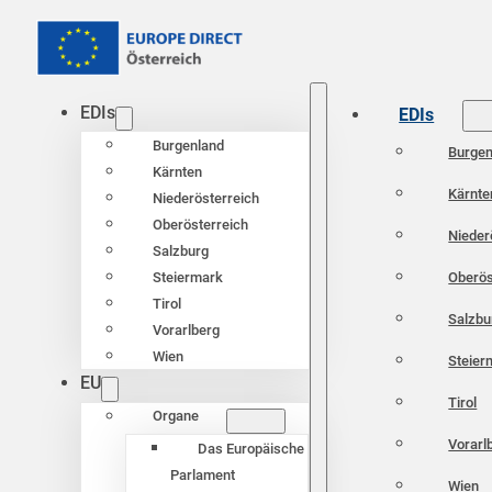
EDIs
EDIs
Burgenland
Burgen
Kärnten
Kärnte
Niederösterreich
Oberösterreich
Nieder
Salzburg
Oberös
Steiermark
Tirol
Salzbu
Vorarlberg
Wien
Steier
EU
Tirol
Organe
Vorarl
Das Europäische
Parlament
Wien