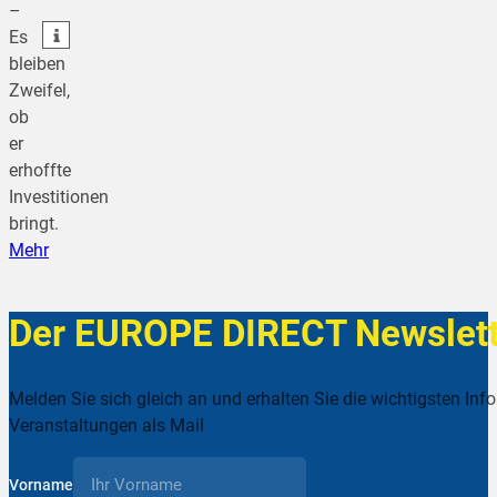
–
teilen
Es
bleiben
Zweifel,
ob
er
erhoffte
Investitionen
bringt.
Mehr
Der EUROPE DIRECT Newslett
Melden Sie sich gleich an und erhalten Sie die wichtigsten Inf
Veranstaltungen als Mail
Vorname