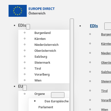
EDIs
EDIs
Burgenland
Burgen
Kärnten
Kärnte
Niederösterreich
Oberösterreich
Nieder
Salzburg
Oberös
Steiermark
Tirol
Salzbu
Vorarlberg
Wien
Steier
EU
Tirol
Organe
Vorarl
Das Europäische
Parlament
Wien