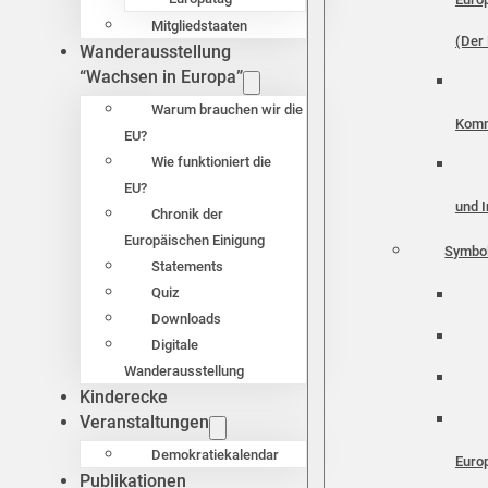
Mitgliedstaaten
(Der 
Wanderausstellung
“Wachsen in Europa”
Warum brauchen wir die
Komm
EU?
Wie funktioniert die
EU?
und I
Chronik der
Europäischen Einigung
Symbo
Statements
Quiz
Downloads
Digitale
Wanderausstellung
Kinderecke
Veranstaltungen
Demokratiekalendar
Euro
Publikationen