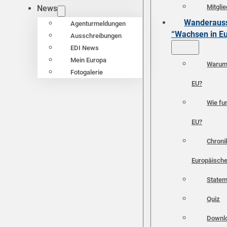
Mitgli
News
Wanderauss
Agenturmeldungen
“Wachsen in E
Ausschreibungen
EDI News
Mein Europa
Warum 
Fotogalerie
EU?
Wie fun
EU?
Chroni
Europäische
Statem
Quiz
Downl