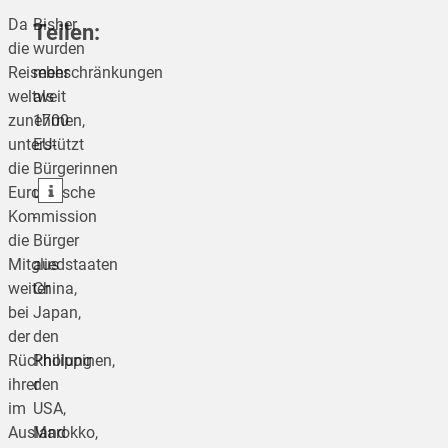
Da
Bisher
Teilen:
die
wurden
Reisebeschränkungen
mehr
weltweit
als
teilen
zunehmen,
1700
unterstützt
EU-
teilen
die
Bürgerinnen
teilen
Europäische
und
Kommission
-
die
Bürger
Mitgliedstaaten
aus
weiter
China,
bei
Japan,
der
den
Rückholung
Philippinen,
ihrer
den
im
USA,
Ausland
Marokko,