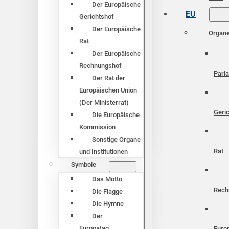
Der Europäische
EU
Gerichtshof
Der Europäische
Organ
Rat
Der Europäische
Rechnungshof
Parl
Der Rat der
Europäischen Union
(Der Ministerrat)
Geri
Die Europäische
Kommission
Sonstige Organe
Rat
und Institutionen
Symbole
Das Motto
Rech
Die Flagge
Die Hymne
Der
Europatag
Euro