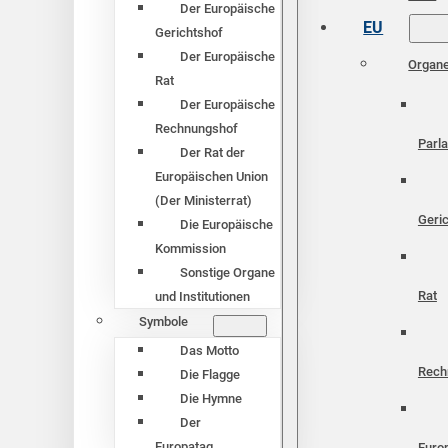
Der Europäische
EU
Gerichtshof
Der Europäische
Organ
Rat
Der Europäische
Rechnungshof
Parl
Der Rat der
Europäischen Union
(Der Ministerrat)
Geri
Die Europäische
Kommission
Sonstige Organe
Rat
und Institutionen
Symbole
Das Motto
Rech
Die Flagge
Die Hymne
Der
Europatag
Euro