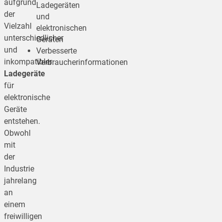
aufgrund
Ladegeräten
der
und
Vielzahl
elektronischen
unterschiedlicher
Geräten
und
Verbesserte
inkompatibler
Verbraucherinformationen
Ladegeräte
für
elektronische
Geräte
entstehen.
Obwohl
mit
der
Industrie
jahrelang
an
einem
freiwilligen