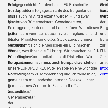
österreichischen
Erfolgsgeschichte“, unterstreicht EU-Botschafter
Stud
elek
Bundesländer
Selmayr. „Die Erfolgsgeschichte des Burgenlands
zum
Gerä
sind
muss auch im Alltag erzählt werden – und zwar
Mein
wer
Martin
gerade von Bürgermeistern, Gemeinderäten,
der
Selmayr,
Landtagsabgeordneten und Landesräten. Wir müssen
Burg
Leiter
gemeinsam vermitteln, dass in vielen regionalen und
und
der
lokalen Projekten ein großes Stück Europa drinnen
Burg
Vertretung
steckt, damit sich die Menschen ein Bild machen
zur
der
können, was ihnen die EU bringt. Wir brauchen bei EU-
EU-
Europäischen
Förderungen Kommunikation statt Diskretion.
Wo
Zuku
Kommission
Europa drinnen ist, muss auch Europa draufstehen
.
anse
in
Unsere EUROPE DIRECT-Stellen spielen eine wichtige
http
Österreich,
Rolle in diesem Zusammenhang und ich freue mich,
cont
und
gemeinsam mit Landeshauptmann Doskozil unser
Paul
gemeinsames Zentrum in Eisenstadt offiziell
Schmidt,
einzuweihen.“
Generalsekretär
der