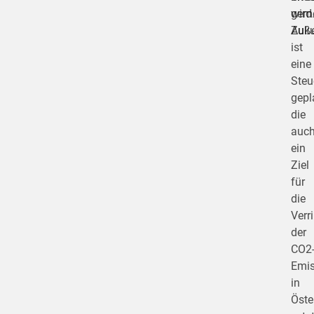
gem
wird
Zuku
Auß
ist
eine
Steu
gepl
die
auc
ein
Ziel
für
die
Verr
der
CO2
Emis
in
Öste