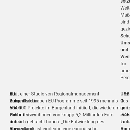
setzt
Weit
Maß
sind
gezi
Schu
Ums
und
Weit
für
arbe
Pers
EU-
Auf
Laut einer Studie von Regionalmanagement
Hier
USB
Zukunftstour
ihrer
Burgenland haben EU-Programme seit 1995 mehr als
das
C
macht
EU-
164.000 Projekte im Burgenland initiiert, die wiederum
gan
soll
Halt
Zukunftstour
Gesamtinvestitionen von knapp 5,2 Milliarden Euro
PDF
einh
im
durch
mit sich gebracht haben. „Die Entwicklung des
zur
Lade
Burgenland
alle
Burgenlands ist eindeutig eine europäische
Burg
für