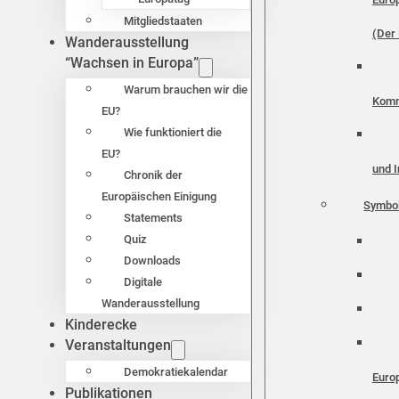
Mitgliedstaaten
(Der 
Wanderausstellung
“Wachsen in Europa”
Warum brauchen wir die
Komm
EU?
Wie funktioniert die
EU?
und I
Chronik der
Europäischen Einigung
Symbo
Statements
Quiz
Downloads
Digitale
Wanderausstellung
Kinderecke
Veranstaltungen
Demokratiekalendar
Euro
Publikationen