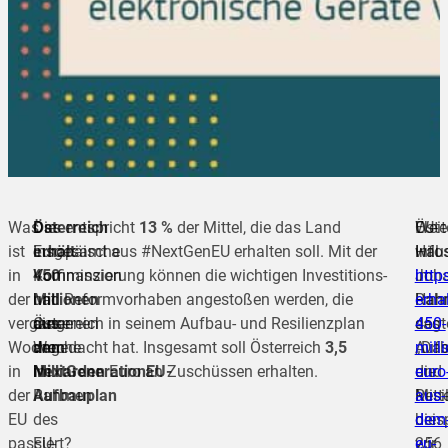
Was
Österreich
Die
Das entspricht
13 %
der Mittel, die das Land
EU-
Öste
Weit
ist
erhält
Europäische
insgesamt aus #NextGenEU erhalten soll. Mit der
Hau
will
Info
in
450
Kommission
Vorfinanzierung können die wichtigen Investitions-
Joh
im
http
der
Millionen
hat
und Reformvorhaben angestoßen werden, die
Hah
Rah
erhal
vergangenen
aus
diese
Österreich in seinem Aufbau- und Resilienzplan
sagt
des
450-
Woche
dem
Woche
angedacht hat. Insgesamt soll Österreich
3,5
„Da
Aufb
mill
in
NextGenerationEU-
im
Milliarden
Euro an Zuschüssen erhalten.
die
und
euro
der
Aufbauplan
Rahmen
Mitte
Resi
aus-
EU
des
die
beis
dem
passiert?
EU-
wir
256
eu-