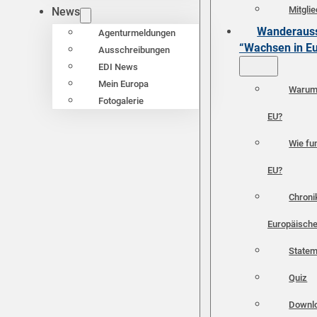
Mitgli
News
Wanderauss
Agenturmeldungen
“Wachsen in E
Ausschreibungen
EDI News
Mein Europa
Warum 
Fotogalerie
EU?
Wie fun
EU?
Chroni
Europäische
Statem
Quiz
Downl