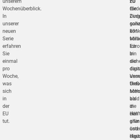
unserem
EU
zu
Wochenüberblick.
die
förd
In
Ding
Zud
unserer
gan
soll
neuen
konk
891
Serie
vora
Mill
erfahren
Ich
Euro
Sie
bin
in
einmal
siche
die
pro
das
digit
Woche,
unse
Vern
was
Unte
fließ
sich
sch
Meh
in
bald
als
der
in
die
EU
den
Hälf
tut.
grün
aller
und
öste
digi
Haus