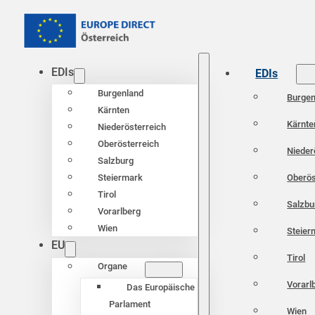
EDIs
EDIs
Burgenland
Burgen
Kärnten
Kärnte
Niederösterreich
Oberösterreich
Nieder
Salzburg
Oberös
Steiermark
Tirol
Salzbu
Vorarlberg
Wien
Steier
EU
Tirol
Organe
Vorarl
Das Europäische
Parlament
Wien