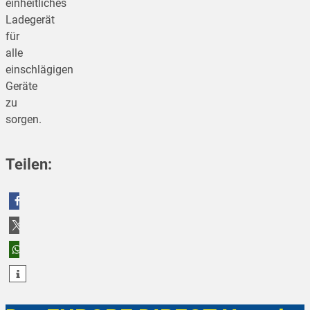
einheitliches
Ladegerät
für
alle
einschlägigen
Geräte
zu
sorgen.
Teilen:
teilen
teilen
teilen