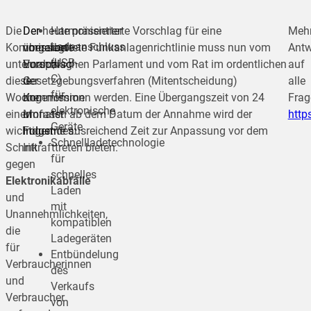
Die
Der
Der heute präsentierte Vorschlag für eine
Harmonisierter
Meh
Ladeanschluss
Kommission
vorgelegte
überarbeitete Funkanlagenrichtlinie muss nun vom
Antw
(USB-
unternahm
Vorschlag
Europäischen Parlament und vom Rat im ordentlichen
auf
C)
diese
der
Gesetzgebungsverfahren (Mitentscheidung)
alle
für
Woche
Kommission
angenommen werden. Eine Übergangszeit von 24
Frag
elektronische
einen
umfasst
Monaten ab dem Datum der Annahme wird der
http
Geräte
wichtigen
Folgendes:
Industrie ausreichend Zeit zur Anpassung vor dem
Schnellladetechnologie
Schritt
Inkrafttreten bieten.
für
gegen
schnelles
Elektronikabfälle
Laden
und
mit
Unannehmlichkeiten,
kompatiblen
die
Ladegeräten
für
Entbündelung
Verbraucherinnen
des
und
Verkaufs
Verbraucher
von