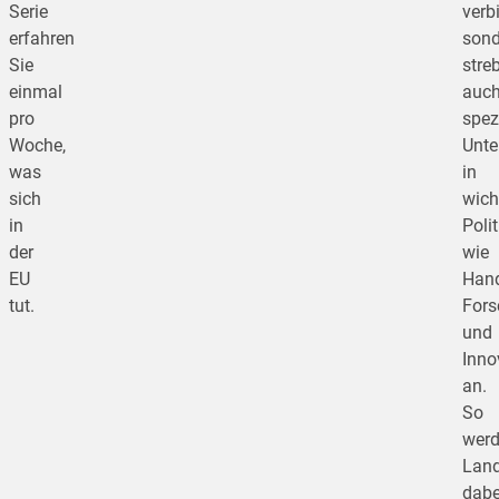
Serie
verbi
erfahren
sond
Sie
stre
einmal
auc
pro
spez
Woche,
Unt
was
in
sich
wich
in
Poli
der
wie
EU
Hand
tut.
For
und
Inno
an.
So
wer
Land
dabe