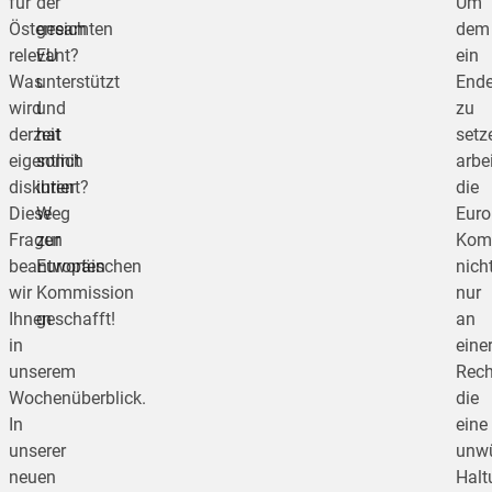
für
der
Um
Österreich
gesamten
dem
relevant?
EU
ein
Was
unterstützt
End
wird
und
zu
derzeit
hat
setz
eigentlich
somit
arbei
diskutiert?
ihren
die
Diese
Weg
Euro
Fragen
zur
Kom
beantworten
Europäischen
nich
wir
Kommission
nur
Ihnen
geschafft!
an
in
eine
unserem
Rech
Wochenüberblick.
die
In
eine
unserer
unwü
neuen
Halt