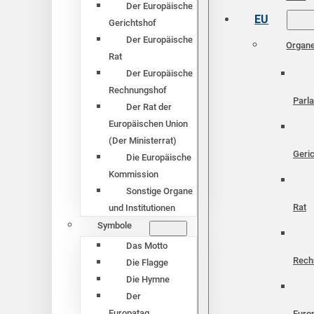
Der Europäische
EU
Gerichtshof
Der Europäische
Organ
Rat
Der Europäische
Rechnungshof
Parl
Der Rat der
Europäischen Union
(Der Ministerrat)
Geri
Die Europäische
Kommission
Sonstige Organe
Rat
und Institutionen
Symbole
Das Motto
Rech
Die Flagge
Die Hymne
Der
Europatag
Euro