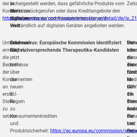
der
in
sichergestellt werden, dass gefährliche Produkte vom
Zeita
Kommission:
der
Markt zurückgerufen oder dass Kreditangebote den
https://ec.europa.eu/commission/presscorner/detail/de/ip_2
digitalen
Konsumentinnen und Konsumenten klar und
Welt
verständlich auf digitalen Geräten angeboten werden.
Unternehmen
Erfahren
Coronavirus: Europäische Kommission identifiziert
Dem
Bei
Meh
ermutigen,
Sie
fünf vielversprechende Therapeutika-Kandidaten
könn
vier
Info
die
jetzt
die
dies
zu
Bedürfnisse
mehr
erst
Ther
der
der
über
fünf
hand
Stra
Konsumenten
die
Med
es
für
an
neuen
für
sich
COV
erste
EU-
die
um
19-
Stelle
Regeln
Beh
mon
Ther
zu
zu
von
Anti
find
setzen
Konsumentenkrediten
Pati
die
Sie
und
und
bei
hier
Produktsicherheit:
https://ec.europa.eu/commission/press
Pati
der