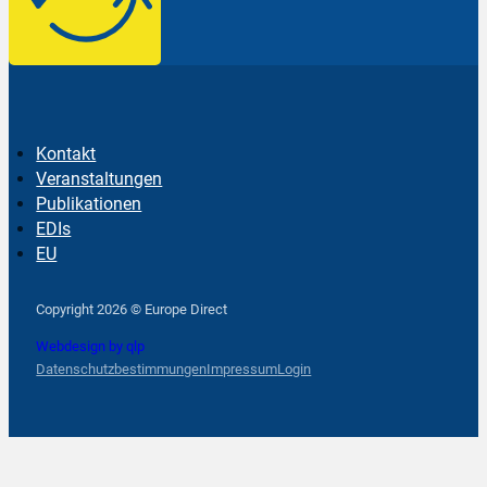
Kontakt
Veranstaltungen
Publikationen
EDIs
EU
Follow us on Facebook
Follow us on Instagram
Follow us on YouTube
Copyright 2026 © Europe Direct
Webdesign by qlp
Datenschutzbestimmungen
Impressum
Login