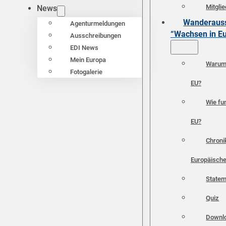
Mitgli
News
Wanderauss
Agenturmeldungen
“Wachsen in E
Ausschreibungen
EDI News
Mein Europa
Warum 
Fotogalerie
EU?
Wie fun
EU?
Chroni
Europäische
Statem
Quiz
Downl