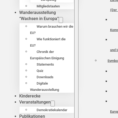
Mitgliedstaaten
(Der 
Wanderausstellung
“Wachsen in Europa”
Warum brauchen wir die
Komm
EU?
Wie funktioniert die
EU?
und I
Chronik der
Europäischen Einigung
Symbo
Statements
Quiz
Downloads
Digitale
Wanderausstellung
Kinderecke
Veranstaltungen
Demokratiekalendar
Euro
Publikationen