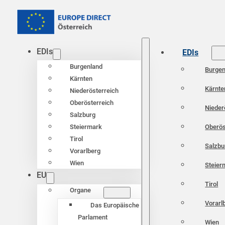
EDIs
EDIs
Burgenland
Burgen
Kärnten
Kärnte
Niederösterreich
Oberösterreich
Nieder
Salzburg
Oberös
Steiermark
Tirol
Salzbu
Vorarlberg
Wien
Steier
EU
Tirol
Organe
Vorarl
Das Europäische
Parlament
Wien