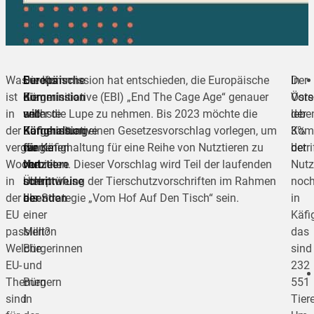
Was
Europäische
Bereits
Die Kommission hat entschieden, die Europäische
Der
In
ist
Kommission
die
Bürgerinitiative (EBI) „End The Cage Age“ genauer
Vors
Öste
in
will
sechste
unter die Lupe zu nehmen. Bis 2023 möchte die
der
lebe
der
Käfighaltung
Bürgerinitiative
Kommission einen Gesetzesvorschlag vorlegen, um
Kom
3%
vergangenen
für
wurde
die Käfighaltung für eine Reihe von Nutztieren zu
betri
der
Woche
Nutztiere
von
verbieten. Dieser Vorschlag wird Teil der laufenden
Nutz
in
schrittweise
mehr
Überprüfung der Tierschutzvorschriften im Rahmen
noc
der
beenden
als
der Strategie „Vom Hof Auf Den Tisch“ sein.
in
EU
einer
Käfi
passiert?
Million
das
Welche
Bürgerinnen
sind
EU-
und
232
Themen
Bürgern
551
sind
in
Tiere