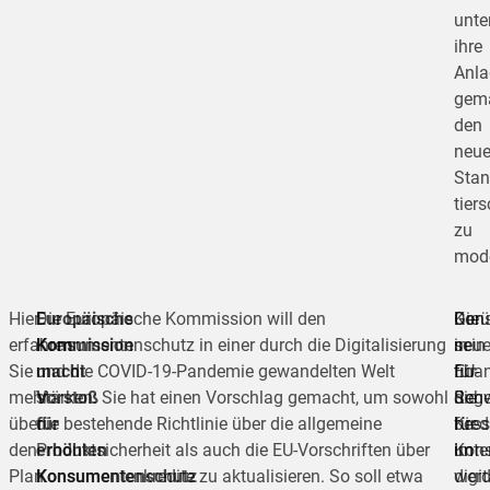
unter
ihre
Anla
gem
den
neu
Stan
tier
zu
mode
Hier
Europäische
Die Europäische Kommission will den
Die
Kon
Gerü
erfahren
Kommission
Konsumentenschutz in einer durch die Digitalisierung
neu
in
sein
Sie
macht
und die COVID-19-Pandemie gewandelten Welt
EU-
fina
für
mehr
Vorstoß
stärken: Sie hat einen Vorschlag gemacht, um sowohl
Rege
Schw
die
über
für
die bestehende Richtlinie über die allgemeine
für
bess
Kred
den
erhöhten
Produktsicherheit als auch die EU-Vorschriften über
Kons
unte
im
Plan
Konsumentenschutz
Konsumentenkredite zu aktualisieren. So soll etwa
werd
digi