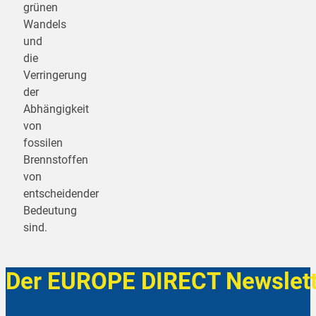
grünen
Wandels
und
die
Verringerung
der
Abhängigkeit
von
fossilen
Brennstoffen
von
entscheidender
Bedeutung
sind.
Der EUROPE DIRECT Newslett