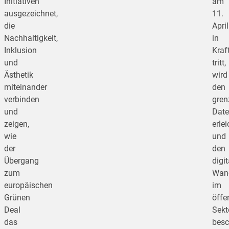
Initiativen
am
ausgezeichnet,
11.
die
April
Nachhaltigkeit,
in
Inklusion
Kraf
und
tritt,
Ästhetik
wird
miteinander
den
verbinden
gren
und
Date
zeigen,
erlei
wie
und
der
den
Übergang
digi
zum
Wan
europäischen
im
Grünen
öffe
Deal
Sekt
das
besc