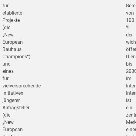
für
Bere
etablierte
von
Projekte
100
(die
%
„New
der
European
wich
Bauhaus
öffe
Champions“)
Dien
und
bis
eines
203
für
im
vielversprechende
Inter
Initiativen
Inter
jüngerer
ist
Antragsteller
ein
(die
zent
„New
Mer
European
eine