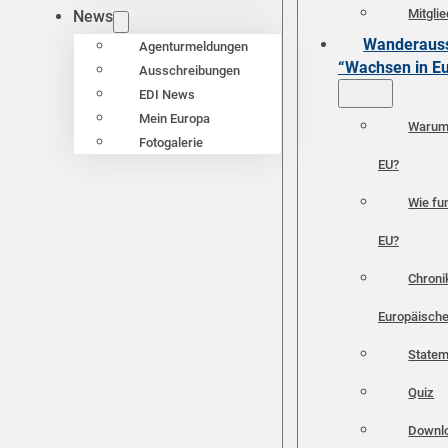
Mitgli
News
Wanderauss
Agenturmeldungen
“Wachsen in E
Ausschreibungen
EDI News
Mein Europa
Warum 
Fotogalerie
EU?
Wie fun
EU?
Chroni
Europäische
Statem
Quiz
Downl