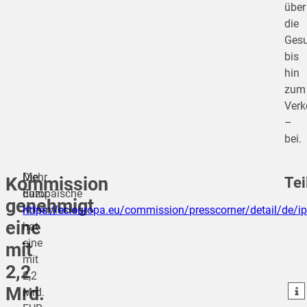
über
die
Gesu
bis
hin
zum
Verk
–
bei.
Die
Mehr
Tei
Kommission
Europäische
dazu:
genehmigt
Kommission
https://ec.europa.eu/commission/presscorner/detail/de/
eine
hat
teilen
eine
mit
mit
teilen
2,2
2,2
Mrd.
teilen
Mrd.