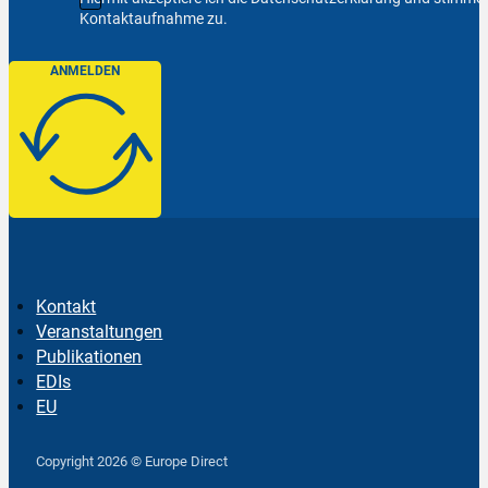
Kontaktaufnahme zu.
ANMELDEN
Kontakt
Veranstaltungen
Publikationen
EDIs
EU
Follow us on Facebook
Follow us on Instagram
Follow us on YouTube
Copyright 2026 © Europe Direct