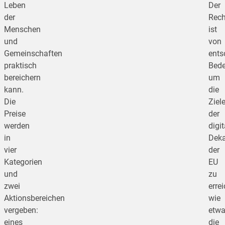
Leben
Der
der
Rech
Menschen
ist
und
von
Gemeinschaften
ents
praktisch
Bede
bereichern
um
kann.
die
Die
Ziel
Preise
der
werden
digi
in
Dek
vier
der
Kategorien
EU
und
zu
zwei
erre
Aktionsbereichen
wie
vergeben:
etw
eines
die