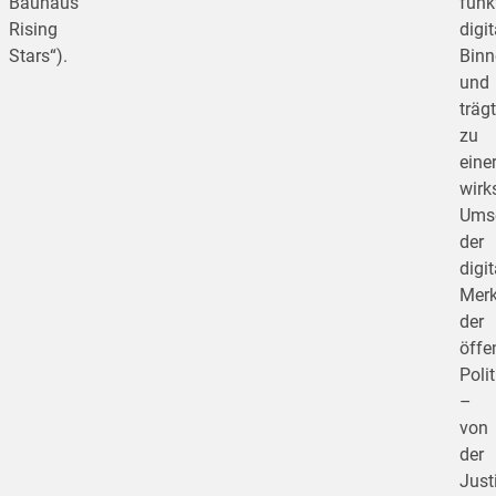
Bauhaus
funk
Rising
digi
Stars“).
Binn
und
trägt
zu
eine
wirk
Ums
der
digi
Mer
der
öffe
Polit
–
von
der
Just