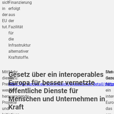
sich
Finanzierung
in
erfolgt
der
aus
EU
der
tut.
Fazilität
für
die
Infrastruktur
alternativer
Kraftstoffe.
Mit
Mehr
Das
Meh
Gesetz über ein interoperables
diesen
dazu:
Gese
dazu
Europa für besser vernetzte
Preisen
https://ec.europa.eu/commission/presscorner/detail/de/
für
http
öffentliche Dienste für
werden
ein
herausragende
inte
Menschen und Unternehmen in
Projekte
Euro
Kraft
und
das