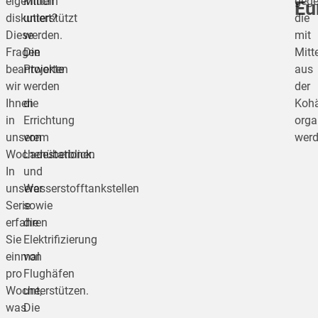
eigentlich
Mitteln
gege
Eu
diskutiert?
unterstützt
die
Diese
werden.
mit
Fragen
Die
Mitt
beantworten
Projekte
aus
wir
werden
der
Ihnen
die
Kohä
in
Errichtung
orga
unserem
von
werd
Wochenüberblick.
Ladestationen
In
und
unserer
Wasserstofftankstellen
Serie
sowie
erfahren
die
Sie
Elektrifizierung
einmal
von
pro
Flughäfen
Woche,
unterstützen.
was
Die