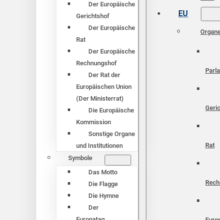
Der Europäische
EU
Gerichtshof
Der Europäische
Organ
Rat
Der Europäische
Rechnungshof
Parl
Der Rat der
Europäischen Union
(Der Ministerrat)
Geri
Die Europäische
Kommission
Sonstige Organe
Rat
und Institutionen
Symbole
Das Motto
Rech
Die Flagge
Die Hymne
Der
Europatag
Euro