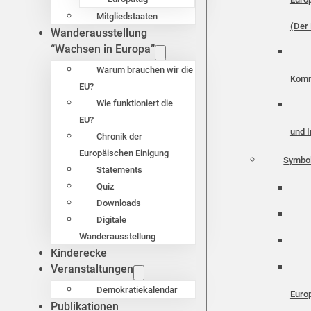
Mitgliedstaaten
(Der 
Wanderausstellung
“Wachsen in Europa”
Warum brauchen wir die
Komm
EU?
Wie funktioniert die
EU?
und I
Chronik der
Europäischen Einigung
Symbo
Statements
Quiz
Downloads
Digitale
Wanderausstellung
Kinderecke
Veranstaltungen
Demokratiekalendar
Euro
Publikationen