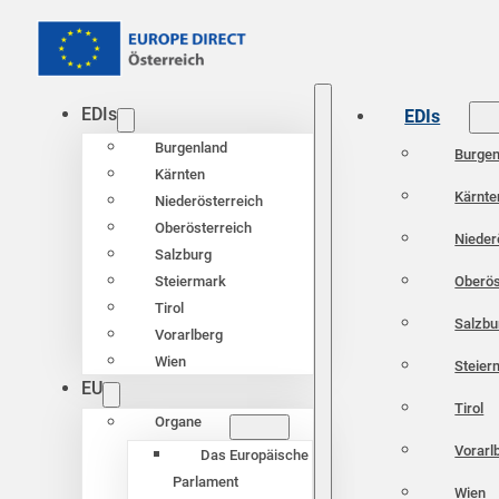
EDIs
EDIs
Burgenland
Burgen
Kärnten
Kärnte
Niederösterreich
Oberösterreich
Nieder
Salzburg
Oberös
Steiermark
Tirol
Salzbu
Vorarlberg
Wien
Steier
EU
Tirol
Organe
Vorarl
Das Europäische
Parlament
Wien