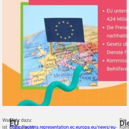
Was
Die
Mehr dazu:
Die
EU
Di
ist
Europäische
https://austria.representation.ec.europa.eu/news/eu-
Kom